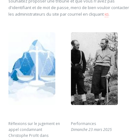
souhaitez proposer une tribune et que vous n'avez pas
d'identifiant et de mot de passe, merci de bien vouloir contacter
les administrateurs du site par courriel en cliquant
ici
.
Réflexions sur le jugement en
Performances
A p
appel condamnant
Dimanche 23 mars 2025
195
Christophe Profit dans
Mer