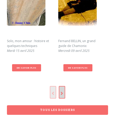
Solo, mon amour : histoire et
Fernand BELLIN, un grand
Joh
quelques techniques
guide de Chamonix
par
Mardi 15 avril 2025
Mercredi 09 avril 2025
so
Sam
EN SAVOIR PLUS
EN SAVOIR PLUS
TOUS LES DOSSIERS