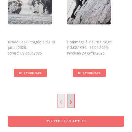
Broad Peak - tragédie du 30
Hommage à Maurice Negri
Réc
juillet 2026.
(13.08.1939 - 16.04.2026)
du 
Samedi 08 août 2026
Vendredi 24 juillet 2026
Jor
Ven
EN SAVOIR PLUS
EN SAVOIR PLUS
TOUTES LES ACTUS