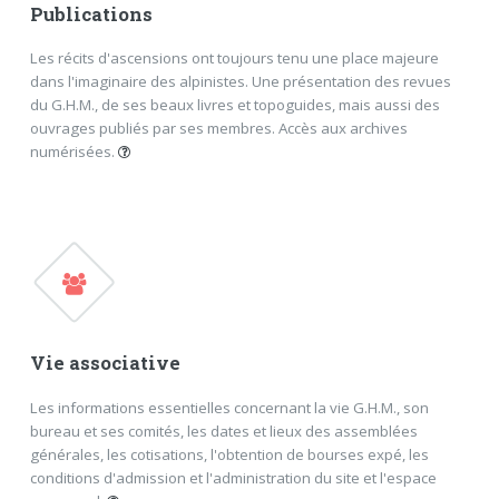
Publications
Les récits d'ascensions ont toujours tenu une place majeure
dans l'imaginaire des alpinistes. Une présentation des revues
du G.H.M., de ses beaux livres et topoguides, mais aussi des
ouvrages publiés par ses membres. Accès aux archives
numérisées.
Le G.H.M. littéraire
Cimes
Les Annales
Alpinisme
La Montagne & Alpinisme
Topoguides
Beaux livres
Vie associative
Ouvrages des membres
Archives numérisées
Les informations essentielles concernant la vie G.H.M., son
bureau et ses comités, les dates et lieux des assemblées
FERMER
générales, les cotisations, l'obtention de bourses expé, les
conditions d'admission et l'administration du site et l'espace