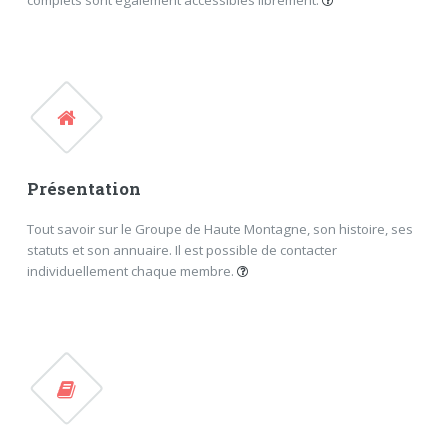
Le mot du Président
Conférences
Actus
Tribunes
Dossiers
FERMER
Présentation
Tout savoir sur le Groupe de Haute Montagne, son histoire, ses
statuts et son annuaire. Il est possible de contacter
individuellement chaque membre.
Histoire
Statuts
Annuaire
FERMER