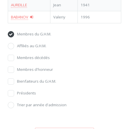
AUREILLE
Jean
1941
BABANOV
Valeriy
1996
Membres du G.H.M.
Affiliés au G.H.M.
Membres décédés
Membres d'honneur
Bienfaiteurs du G.H.M.
Présidents
Trier par année d'admission