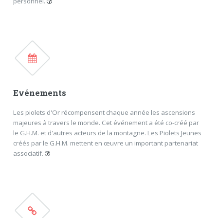
personnel.
Bureau
Comités
Assemblée générale
Cotisations
Documents en ligne
Admission
Evénements
FERMER
Les piolets d'Or récompensent chaque année les ascensions
majeures à travers le monde. Cet événement a été co-créé par
le G.H.M. et d'autres acteurs de la montagne. Les Piolets Jeunes
créés par le G.H.M. mettent en œuvre un important partenariat
associatif.
Piolets d'Or
Piolets Jeunes
FERMER