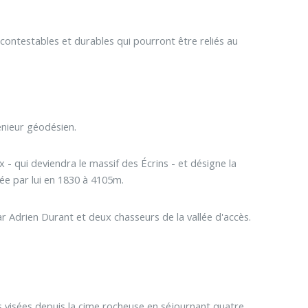
ncontestables et durables qui pourront être reliés au
énieur géodésien.
x - qui deviendra le massif des Écrins - et désigne la
ée par lui en 1830 à 4105m.
r Adrien Durant et deux chasseurs de la vallée d'accès.
s visées depuis la cime rocheuse en séjournant quatre