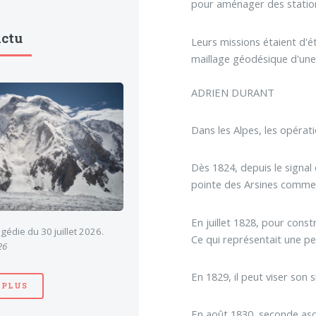
pour aménager des station
Actu
Leurs missions étaient d'é
maillage géodésique d'une
ADRIEN DURANT
Dans les Alpes, les opérat
Dès 1824, depuis le signal 
pointe des Arsines comme p
En juillet 1828, pour cons
gédie du 30 juillet 2026.
Ce qui représentait une pe
26
En 1829, il peut viser son 
 PLUS
En août 1830, seconde asce