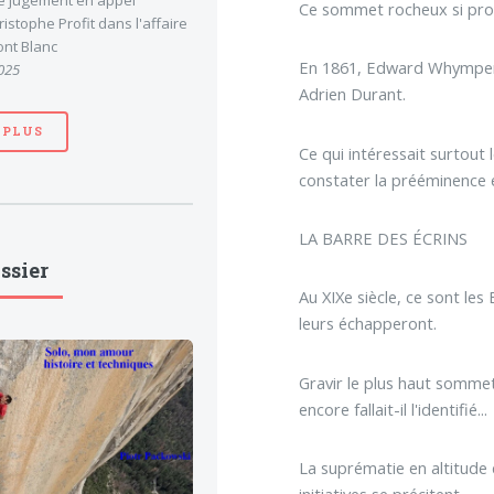
le jugement en appel
Ce sommet rocheux si proch
stophe Profit dans l'affaire
nt Blanc
En 1861, Edward Whymper s
025
Adrien Durant.
 PLUS
Ce qui intéressait surtout 
constater la prééminence en
LA BARRE DES ÉCRINS
ssier
Au XIXe siècle, ce sont les
leurs échapperont.
Gravir le plus haut sommet
encore fallait-il l'identifié...
La suprématie en altitude
initiatives se précitent...