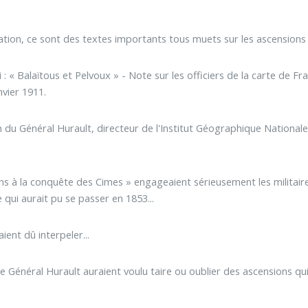
ogation, ce sont des textes importants tous muets sur les ascension
 : « Balaïtous et Pelvoux » - Note sur les officiers de la carte de Fra
vier 1911.
n du Général Hurault, directeur de l'Institut Géographique Nationale
ens à la conquête des Cimes » engageaient sérieusement les militair
 qui aurait pu se passer en 1853...
ient dû interpeler...
le Général Hurault auraient voulu taire ou oublier des ascensions qu