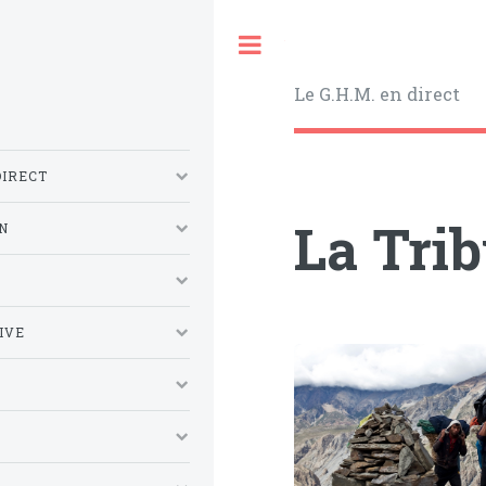
Toggle
Le G.H.M. en direct
DIRECT
La Tri
N
S
IVE