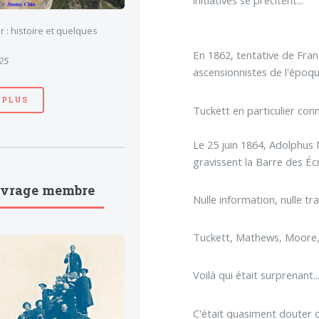
 : histoire et quelques
En 1862, tentative de Fran
025
ascensionnistes de l'époqu
 PLUS
Tuckett en particulier conna
Le 25 juin 1864, Adolphus
gravissent la Barre des Écr
uvrage membre
Nulle information, nulle tr
Tuckett, Mathews, Moore, 
Voilà qui était surprenant..
C'était quasiment douter de