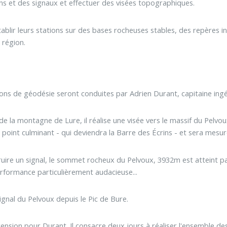
s et des signaux et effectuer des visées topographiques.
tablir leurs stations sur des bases rocheuses stables, des repères i
 région.
ions de géodésie seront conduites par Adrien Durant, capitaine ing
de la montagne de Lure, il réalise une visée vers le massif du Pelvou
oint culminant - qui deviendra la Barre des Écrins - et sera mesur
truire un signal, le sommet rocheux du Pelvoux, 3932m est atteint pa
rformance particulièrement audacieuse...
signal du Pelvoux depuis le Pic de Bure.
nsion pour Durant. Il consacre deux jours à réaliser l'ensemble de