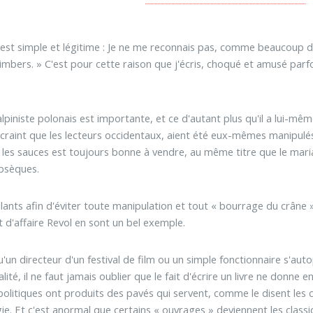
t simple et légitime : Je ne me reconnais pas, comme beaucoup d'al
mbers. » C'est pour cette raison que j'écris, choqué et amusé parfoi
 alpiniste polonais est importante, et ce d'autant plus qu'il a lui-m
i craint que les lecteurs occidentaux, aient été eux-mêmes manipulés 
s les sauces est toujours bonne à vendre, au même titre que le mar
obsèques.
ilants afin d'éviter toute manipulation et tout « bourrage du crâne
t d'affaire Revol en sont un bel exemple.
un directeur d'un festival de film ou un simple fonctionnaire s'auto
ité, il ne faut jamais oublier que le fait d'écrire un livre ne donne
olitiques ont produits des pavés qui servent, comme le disent les c
ie. Et c'est anormal que certains « ouvrages » deviennent les clas