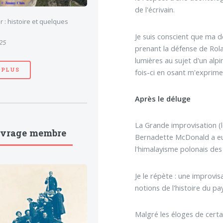
de l'écrivain.
 : histoire et quelques
Je suis conscient que ma 
025
prenant la défense de Rola
lumières au sujet d'un alpi
 PLUS
fois-ci en osant m'exprimer
Après le déluge
La Grande improvisation (l
uvrage membre
Bernadette McDonald a eu l
l'himalayisme polonais des
Je le répète : une improvi
notions de l'histoire du pa
Malgré les éloges de certai