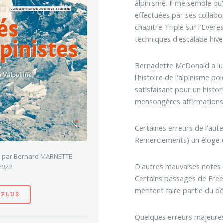
alpinisme. Il me semble qu
effectuées par ses collabo
chapitre Triplé sur l'Ever
techniques d'escalade hive
Bernadette McDonald a lu,
l'histoire de l'alpinisme p
satisfaisant pour un histor
mensongères affirmations.
Certaines erreurs de l'au
Remerciements) un éloge de
es par Bernard MARNETTE
D'autres mauvaises notes d
 2023
Certains passages de Free
méritent faire partie du bêt
 PLUS
Quelques erreurs majeures