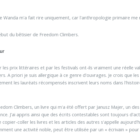
de Wanda m'a fait rire uniquement, car l'anthropologie primaire me
ébut du bêtisier de Freedom Climbers.
ur
les prix littéraires et par les festivals ont-ils vraiment une réelle v
. A priori je suis allergique à ce genre d'ouvrages. Je crois que les
arement les lauréats récompensés inscrivent leurs noms dans l'histoi
 Freedom Climbers, un livre qui m'a été offert par Janusz Majer, un de
nce. J'ai appris ainsi que des écrits contestables sont toujours d'ac
 copier-coller les livres et les articles des autres s'appelle aujourd'h
ment une activité noble, peut être utilisée par un « écrivain » pour