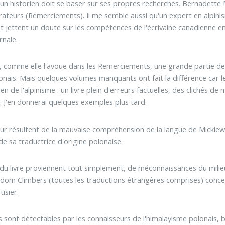
'un historien doit se baser sur ses propres recherches. Bernadette
rateurs (Remerciements). Il me semble aussi qu'un expert en alpinis
est jettent un doute sur les compétences de l'écrivaine canadienne 
rnale.
 comme elle l'avoue dans les Remerciements, une grande partie de
olonais. Mais quelques volumes manquants ont fait la différence car 
ien de l'alpinisme : un livre plein d'erreurs factuelles, des clichés d
 J'en donnerai quelques exemples plus tard.
teur résultent de la mauvaise compréhension de la langue de Mickie
 sa traductrice d'origine polonaise.
u livre proviennent tout simplement, de méconnaissances du milieu
dom Climbers (toutes les traductions étrangères comprises) concern
isier.
 sont détectables par les connaisseurs de l'himalayisme polonais, 