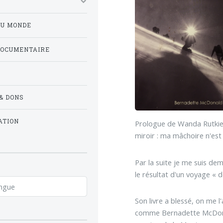
DU MONDE
DOCUMENTAIRE
& DONS
ATION
Prologue de Wanda Rutkiewi
miroir : ma mâchoire n'est 
Par la suite je me suis dem
le résultat d'un voyage « 
Son livre a blessé, on me 
comme Bernadette McDonald 