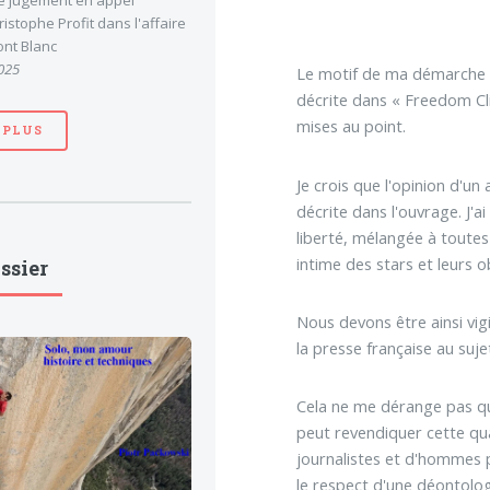
le jugement en appel
stophe Profit dans l'affaire
nt Blanc
025
Le motif de ma démarche es
décrite dans « Freedom Cli
mises au point.
 PLUS
Je crois que l'opinion d'un
décrite dans l'ouvrage. J'a
liberté, mélangée à toute
intime des stars et leurs 
ssier
Nous devons être ainsi vig
la presse française au suje
Cela ne me dérange pas qu'
peut revendiquer cette qual
journalistes et d'hommes p
le respect d'une déontolog