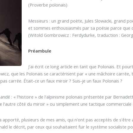
(Proverbe polonais)
Messieurs : un grand poète, Jules Slowacki, grand po
et sommes enthousiasmés par sa poésie parce que c'ét
(Witold Gombrowicz : Ferdydurke, traduction : Georg
Préambule
J'ai écrit ce long article en tant que Polonais. Et po
cz, que les Polonais se caractérisent par « une mâchoire carrée, t
pas carrée. Était-ce un faux miroir ? Suis-je un faux Polonais ?
andé : « l'histoire » de l'alpinisme polonais présentée par Bernadett
de l'autre côté du miroir » ou simplement une tactique commerciale 
l'a apporté, plusieurs de mes amis, qui n'ont pas acceptés de s'être
le décrit, par ceux qui souhaitaient fuir le système socialiste po