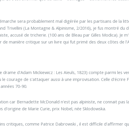
démarche sera probablement mal digérée par les partisans de la li
nd Trivellini (La Montagne & Alpinisme, 2/2016), je fus montré du 
niste, accusé de tricherie. (100 ans de Bleau par Gilles Modica). Je m'
 de manière critique sur un livre qui fut primé des deux côtes de l'A
e drame d'Adam Mickiewicz : Les Aïeuls, 1823) compte parmi les vers 
e courage de s'attaquer aussi à une improvisation. Celle d'écrire Fr
 années 70-90.
sation car Bernadette McDonald n'est pas alpiniste, ne connait pas 
ys d'origine de Marie Curie, prix Nobel, née Sklodowska.
ns critiques, comme Patrice Dabrowski , il est difficile d'affirmer qu