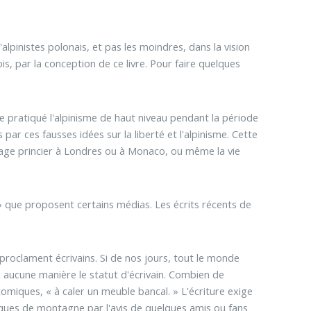
pinistes polonais, et pas les moindres, dans la vision
s, par la conception de ce livre. Pour faire quelques
ême pratiqué l'alpinisme de haut niveau pendant la période
par ces fausses idées sur la liberté et l'alpinisme. Cette
iage princier à Londres ou à Monaco, ou même la vie
 » que proposent certains médias. Les écrits récents de
proclament écrivains. Si de nos jours, tout le monde
 en aucune manière le statut d'écrivain. Combien de
omiques, « à caler un meuble bancal. » L'écriture exige
siques de montagne par l'avis de quelques amis ou fans