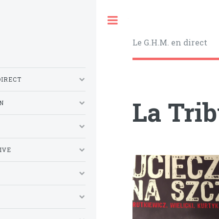
Toggle
Le G.H.M. en direct
DIRECT
La Tri
N
S
IVE