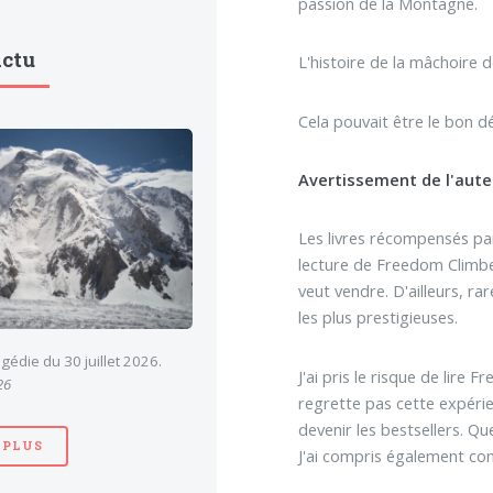
passion de la Montagne.
Actu
L'histoire de la mâchoire 
Cela pouvait être le bon d
Avertissement de l'aute
Les livres récompensés par 
lecture de Freedom Climbers
veut vendre. D'ailleurs, r
les plus prestigieuses.
gédie du 30 juillet 2026.
J'ai pris le risque de lire
26
regrette pas cette expérie
devenir les bestsellers. Que
 PLUS
J'ai compris également com