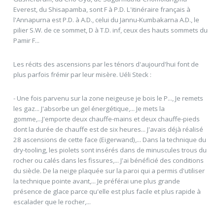
Everest, du Shisapamba, sont F à P.D. L'itinéraire français à
l'Annapurna est P.D. à A.D., celui du Jannu-Kumbakarna A.D., le
pilier S.W. de ce sommet, D à T.D. inf, ceux des hauts sommets du
Pamir F...
Les récits des ascensions par les ténors d'aujourd'hui font de
plus parfois frémir par leur misère. Uéli Steck :
- Une fois parvenu sur la zone neigeuse je bois le P..., Je remets
les gaz... J'absorbe un gel énergétique,... Je mets la
gomme,...J'emporte deux chauffe-mains et deux chauffe-pieds
dont la durée de chauffe est de six heures... J'avais déjà réalisé
28 ascensions de cette face (Eigerwand),... Dans la technique du
dry-tooling, les piolets sont insérés dans de minuscules trous du
rocher ou calés dans les fissures,... J'ai bénéficié des conditions
du siècle. De la neige plaquée sur la paroi qui a permis d'utiliser
la technique pointe avant,... Je préférai une plus grande
présence de glace parce qu'elle est plus facile et plus rapide à
escalader que le rocher,...