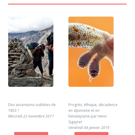
Des ascensions oubliées de
Progrès, éthique, décadence
Pré
1853 ?
en alpinisme et en
pro
Mercredi 22 novembre 2017
himalayisme par Henri
for
Sigayret
Sam
Vendredi 04 janvier 2019