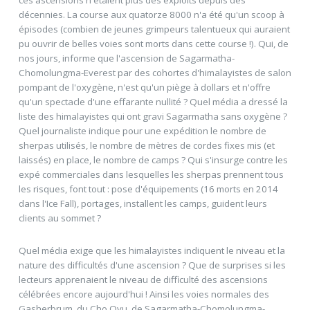
décennies. La course aux quatorze 8000 n'a été qu'un scoop à
épisodes (combien de jeunes grimpeurs talentueux qui auraient
pu ouvrir de belles voies sont morts dans cette course !). Qui, de
nos jours, informe que l'ascension de Sagarmatha-
Chomolungma-Everest par des cohortes d'himalayistes de salon
pompant de l'oxygène, n'est qu'un piège à dollars et n'offre
qu'un spectacle d'une effarante nullité ? Quel média a dressé la
liste des himalayistes qui ont gravi Sagarmatha sans oxygène ?
Quel journaliste indique pour une expédition le nombre de
sherpas utilisés, le nombre de mètres de cordes fixes mis (et
laissés) en place, le nombre de camps ? Qui s'insurge contre les
expé commerciales dans lesquelles les sherpas prennent tous
les risques, font tout : pose d'équipements (16 morts en 2014
dans l'Ice Fall), portages, installent les camps, guident leurs
clients au sommet ?
Quel média exige que les himalayistes indiquent le niveau et la
nature des difficultés d'une ascension ? Que de surprises si les
lecteurs apprenaient le niveau de difficulté des ascensions
célébrées encore aujourd'hui ! Ainsi les voies normales des
Gasherbrum, du Cho Oyu, de Sagarmatha-Chomolungma-