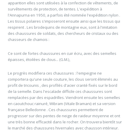
apparition elles sont utilisées à la confection de vêtements, de
survêtements de protection, de tentes. L'expédition à
l'Annapurna en 1950, a parfois été nommée l'expédition nylon .
Les tissus polaires s'imposeront ensuite ainsi que les tissus qui
respirent . Les brodequins de montagne eux, sont à l'imitation
des chaussures de soldats, des chercheurs de cristaux ou des
chasseurs de chamois :
Ce sont de fortes chaussures en cuir écru, avec des semelles
épaisses, étoilées de clous... (G.M.),
Le progrès modifiera ces chaussures : l'empeigne ne
comportera qu'une seule couture, les clous seront éliminés au
profit de tricounis , des profilés d'acier cranté fixés sur le bord
de la semelle. Dans l'escalade difficile ces chaussures sont
remplacées par des espadrilles. Viendront ensuite les semelles
en caoutchouc rainuré, Wibram (Vitale Bramani) et sa version
française Belledonne . Ces chaussures permettent de
progresser sur des pentes de neige de raideur moyenne et ont
une très bonne efficacité dans le rocher. On trouvera bientôt sur
le marché des chaussures hivernales avec chausson intérieur.