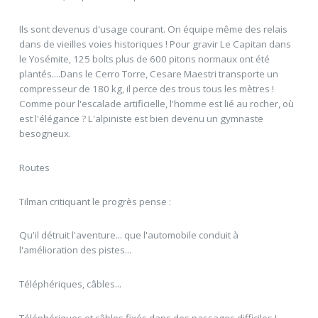
Ils sont devenus d'usage courant. On équipe même des relais
dans de vieilles voies historiques ! Pour gravir Le Capitan dans
le Yosémite, 125 bolts plus de 600 pitons normaux ont été
plantés....Dans le Cerro Torre, Cesare Maestri transporte un
compresseur de 180 kg, il perce des trous tous les mètres !
Comme pour l'escalade artificielle, l'homme est lié au rocher, où
est l'élégance ? L'alpiniste est bien devenu un gymnaste
besogneux.
Routes
Tilman critiquant le progrès pense :
Qu'il détruit l'aventure... que l'automobile conduit à
l'amélioration des pistes...
Téléphériques, câbles...
Téléphériques et câbles fixés dans des passages difficiles !