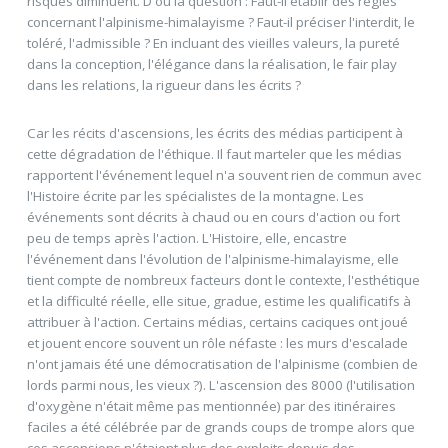
risques diminuent. D'où la question : Faut-il établir des règles
concernant l'alpinisme-himalayisme ? Faut-il préciser l'interdit, le
toléré, l'admissible ? En incluant des vieilles valeurs, la pureté
dans la conception, l'élégance dans la réalisation, le fair play
dans les relations, la rigueur dans les écrits ?
Car les récits d'ascensions, les écrits des médias participent à
cette dégradation de l'éthique. Il faut marteler que les médias
rapportent l'événement lequel n'a souvent rien de commun avec
l'Histoire écrite par les spécialistes de la montagne. Les
événements sont décrits à chaud ou en cours d'action ou fort
peu de temps après l'action. L'Histoire, elle, encastre
l'événement dans l'évolution de l'alpinisme-himalayisme, elle
tient compte de nombreux facteurs dont le contexte, l'esthétique
et la difficulté réelle, elle situe, gradue, estime les qualificatifs à
attribuer à l'action. Certains médias, certains caciques ont joué
et jouent encore souvent un rôle néfaste : les murs d'escalade
n'ont jamais été une démocratisation de l'alpinisme (combien de
lords parmi nous, les vieux ?). L'ascension des 8000 (l'utilisation
d'oxygène n'était même pas mentionnée) par des itinéraires
faciles a été célébrée par de grands coups de trompe alors que
ces ascensions n'étaient plus des exploits depuis des