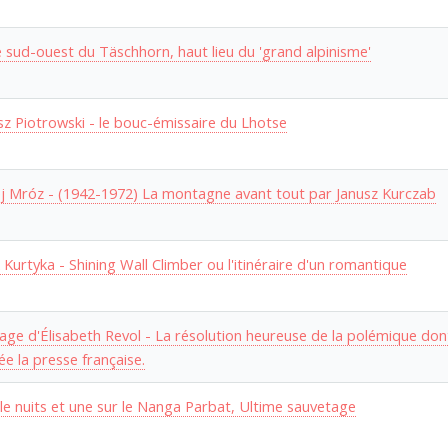
e sud-ouest du Täschhorn, haut lieu du 'grand alpinisme'
z Piotrowski - le bouc-émissaire du Lhotse
j Mróz - (1942-1972) La montagne avant tout par Janusz Kurczab
 Kurtyka - Shining Wall Climber ou l'itinéraire d'un romantique
age d'Élisabeth Revol - La résolution heureuse de la polémique dont
e la presse française.
lle nuits et une sur le Nanga Parbat, Ultime sauvetage