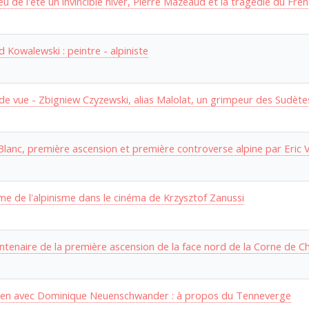
eu de l'été un invincible hiver, Pierre Mazeaud et la tragédie du Frê
 Kowalewski : peintre - alpiniste
de vue - Zbigniew Czyzewski, alias Malolat, un grimpeur des Sudète
lanc, première ascension et première controverse alpine par Eric 
me de l'alpinisme dans le cinéma de Krzysztof Zanussi
ntenaire de la première ascension de la face nord de la Corne de 
ien avec Dominique Neuenschwander : à propos du Tenneverge