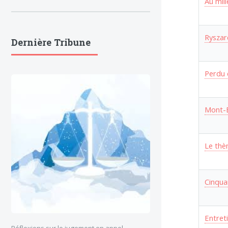
Au mili
Ryszard
Dernière Tribune
Perdu 
Mont-B
Le thè
Cinqua
Entret