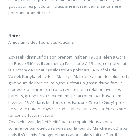
goût pour les produits illicites, anéantissant ainsi sa carrière
pourtant prometteuse.
Note :
A mes amis des Tours des Faucons
Zbyszek (diminutif de son prénom) naît en 1960 à Jelenia Gora
en Basse Silésie. Il commença l'escalade à 13 ans, cela lui valut
le surnom de Mineur (Malossol en polonais). Aux côtés de
Voytek Kurtyka et de Rico Malczyk, Malolat était un des plus forts
grimpeurs de libre en Pologne. C'était un gamin d'une famille
modeste, perturbé et un peu révolté par la relation avec ses
parents, qui se brisa rapidement. Je l'ai connu par hasard en
hiver en 1974 dans les Tours des Faucons (Sokole Gory), près
de sa ville natale. Zbyszek rodait alors dans les Sudètes. Notre
rencontre fut un hasard.
Zbyszek avait déjà été initié par un copain. Nous avons
commencé par quelques voies sur la tour du Marché aux Draps
mais il s'est mis à neiger et nous avons alors fait de "l'artif".