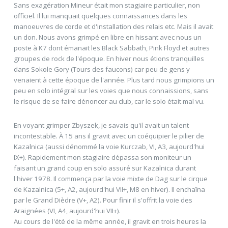
Sans exagération Mineur était mon stagiaire particulier, non
officiel. Il lui manquait quelques connaissances dans les
manoeuvres de corde et d'installation des relais etc. Mais il avait
un don. Nous avons grimpé en libre en hissant avec nous un
poste à K7 dont émanait les Black Sabbath, Pink Floyd et autres
groupes de rock de l'époque. En hiver nous étions tranquilles
dans Sokole Gory (Tours des faucons) car peu de gens y
venaient à cette époque de l'année. Plus tard nous grimpions un
peu en solo intégral sur les voies que nous connaissions, sans
le risque de se faire dénoncer au club, car le solo était mal vu.
En voyant grimper Zbyszek, je savais qu'il avait un talent
incontestable. À 15 ans il gravit avec un coéquipier le pilier de
Kazalnica (aussi dénommé la voie Kurczab, VI, A3, aujourd'hui
IX+). Rapidement mon stagiaire dépassa son moniteur un
faisant un grand coup en solo assuré sur Kazalnica durant
l'hiver 1978. Il commença par la voie mixte de Dag sur le cirque
de Kazalnica (5+, A2, aujourd'hui VII+, M8 en hiver). Il enchaîna
par le Grand Dièdre (V+, A2). Pour finir il s'offrit la voie des
Araignées (VI, A4, aujourd'hui VII+).
Au cours de l'été de la même année, il gravit en trois heures la