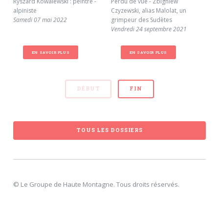
Ryszard Kowalewski : peintre -
Perdu de vue - Zbigniew
Mon
alpiniste
Czyzewski, alias Malolat, un
asc
Samedi 07 mai 2022
grimpeur des Sudètes
con
Vendredi 24 septembre 2021
Vol
Jeu
EN SAVOIR PLUS
EN SAVOIR PLUS
DÉBUT
FIN
TOUS LES DOSSIERS
© Le Groupe de Haute Montagne. Tous droits réservés.