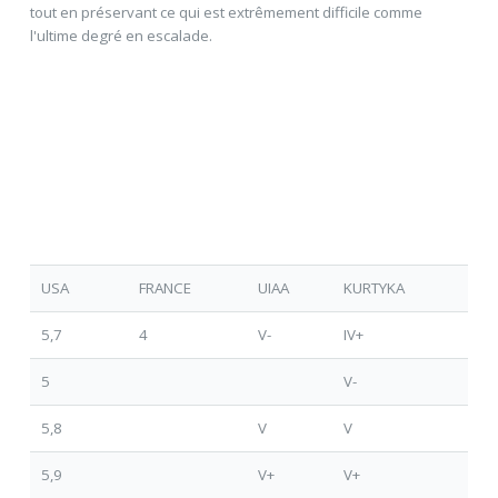
tout en préservant ce qui est extrêmement difficile comme
l'ultime degré en escalade.
USA
FRANCE
UIAA
KURTYKA
5,7
4
V-
IV+
5
V-
5,8
V
V
5,9
V+
V+