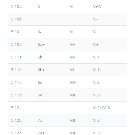
5,10a
5
VI-
V+/VI-
5,10b
VI-
5,10c
6a
VI
VI
5,10d
6a+
VI+
VI+
5,11a
6b
VII-
VI.1
5,11b
6b+
VII
VI.1+
5,11c
6c
VII+
VI.2
5,11d
6c+
VIII
VI.2+
5,12a
VI.2+/VI.3
5,12b
7a
VIII
VI.3
5,12c
7a+
VIII+
VI.3+