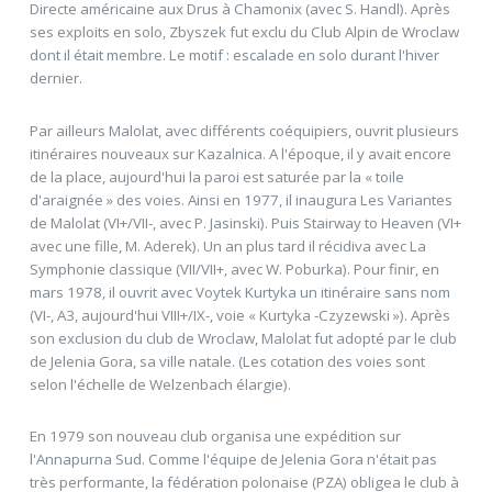
Directe américaine aux Drus à Chamonix (avec S. Handl). Après
ses exploits en solo, Zbyszek fut exclu du Club Alpin de Wroclaw
dont il était membre. Le motif : escalade en solo durant l'hiver
dernier.
Par ailleurs Malolat, avec différents coéquipiers, ouvrit plusieurs
itinéraires nouveaux sur Kazalnica. A l'époque, il y avait encore
de la place, aujourd'hui la paroi est saturée par la « toile
d'araignée » des voies. Ainsi en 1977, il inaugura Les Variantes
de Malolat (VI+/VII-, avec P. Jasinski). Puis Stairway to Heaven (VI+
avec une fille, M. Aderek). Un an plus tard il récidiva avec La
Symphonie classique (VII/VII+, avec W. Poburka). Pour finir, en
mars 1978, il ouvrit avec Voytek Kurtyka un itinéraire sans nom
(VI-, A3, aujourd'hui VIII+/IX-, voie « Kurtyka -Czyzewski »). Après
son exclusion du club de Wroclaw, Malolat fut adopté par le club
de Jelenia Gora, sa ville natale. (Les cotation des voies sont
selon l'échelle de Welzenbach élargie).
En 1979 son nouveau club organisa une expédition sur
l'Annapurna Sud. Comme l'équipe de Jelenia Gora n'était pas
très performante, la fédération polonaise (PZA) obligea le club à