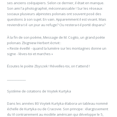
ses anciens coéquipiers. Selon ce dernier, il était en manque.
Son ami l'a photographié, méconnaissable ! Sur les réseaux
sociaux plusieurs alpinistes polonais ont souvent posé des
questions à son sujet. En vain. Apparemment il est vivant. Mais
reviendra t-il -un jour au refuge? Ou restera-t-il porté disparu?
À la fin de son poème, Message de M. Cogito, un grand poète
polonais Zbigniew Herbert écrivit :
« Reste éveillé - quand la lumière sur les montagnes donne un
signe - lèves-toi et marches »
Écoutes le poète Zbyszek ! Réveilles-toi, on t'attend !
____________
Système de cotations de Voytek Kurtyka
Dans les années 80 Voytek Kurtyka élabora un tableau nommé
échelle de Kurtyka ou de Cracovie. Son principe : élargissement
du VI contrairement au modèle américain qui développe le 5,