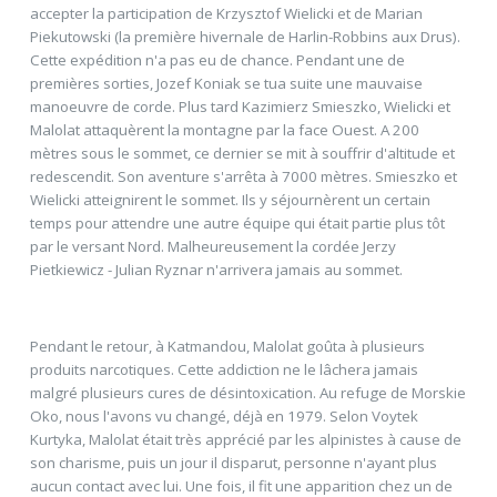
accepter la participation de Krzysztof Wielicki et de Marian
Piekutowski (la première hivernale de Harlin-Robbins aux Drus).
Cette expédition n'a pas eu de chance. Pendant une de
premières sorties, Jozef Koniak se tua suite une mauvaise
manoeuvre de corde. Plus tard Kazimierz Smieszko, Wielicki et
Malolat attaquèrent la montagne par la face Ouest. A 200
mètres sous le sommet, ce dernier se mit à souffrir d'altitude et
redescendit. Son aventure s'arrêta à 7000 mètres. Smieszko et
Wielicki atteignirent le sommet. Ils y séjournèrent un certain
temps pour attendre une autre équipe qui était partie plus tôt
par le versant Nord. Malheureusement la cordée Jerzy
Pietkiewicz - Julian Ryznar n'arrivera jamais au sommet.
Pendant le retour, à Katmandou, Malolat goûta à plusieurs
produits narcotiques. Cette addiction ne le lâchera jamais
malgré plusieurs cures de désintoxication. Au refuge de Morskie
Oko, nous l'avons vu changé, déjà en 1979. Selon Voytek
Kurtyka, Malolat était très apprécié par les alpinistes à cause de
son charisme, puis un jour il disparut, personne n'ayant plus
aucun contact avec lui. Une fois, il fit une apparition chez un de