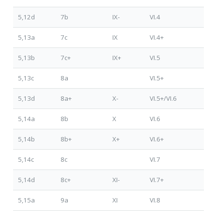
5,12d
7b
IX-
VI.4
5,13a
7c
IX
VI.4+
5,13b
7c+
IX+
VI.5
5,13c
8a
VI.5+
5,13d
8a+
X-
VI.5+/VI.6
5,14a
8b
X
VI.6
5,14b
8b+
X+
VI.6+
5,14c
8c
VI.7
5,14d
8c+
XI-
VI.7+
5,15a
9a
XI
VI.8