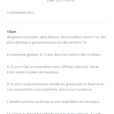
Date: 2021-09-24
Confidentiel: Non
Objet :
Zbigniew Czyzewski, alias Mineur, fut considéré comme l'un des
plus talentueux grimpeurs polonais des années 70.
Il commença grimper à 13 ans dans les rochers des Sudètes.
À 15 ans il fait ses premières voies difficiles dans les Tatras.
Entre autres le pilier de Kazalnica.
À 18 ans il surprend tout le monde en gravissant en hiver et en
solo assuré trois voies extrêmes, encore sur Kazalnica.
L'année suivante il participe à une l'expédition en Himalaya.
Le séjour au Népal fut néfaste pour le jeune silésien : il y prit