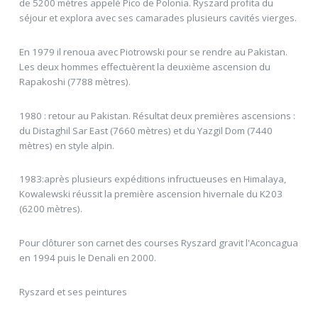
de 5200 mètres appelé Pico de Polonia. Ryszard profita du
séjour et explora avec ses camarades plusieurs cavités vierges.
En 1979 il renoua avec Piotrowski pour se rendre au Pakistan.
Les deux hommes effectuèrent la deuxième ascension du
Rapakoshi (7788 mètres).
1980 : retour au Pakistan. Résultat deux premières ascensions :
du Distaghil Sar East (7660 mètres) et du Yazgil Dom (7440
mètres) en style alpin.
1983:après plusieurs expéditions infructueuses en Himalaya,
Kowalewski réussit la première ascension hivernale du K203
(6200 mètres).
Pour clôturer son carnet des courses Ryszard gravit l'Aconcagua
en 1994 puis le Denali en 2000.
Ryszard et ses peintures