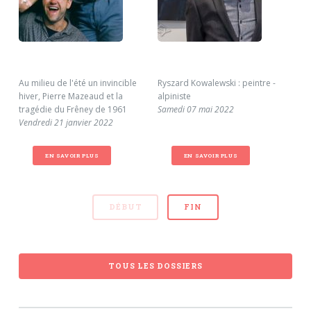
Au milieu de l'été un invincible
Ryszard Kowalewski : peintre -
Per
hiver, Pierre Mazeaud et la
alpiniste
Czy
tragédie du Frêney de 1961
Samedi 07 mai 2022
gri
Vendredi 21 janvier 2022
Ven
EN SAVOIR PLUS
EN SAVOIR PLUS
DÉBUT
FIN
TOUS LES DOSSIERS