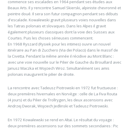
commence ses escalades en 1964 pendant ses études aux
Beaux Arts. Il y rencontre Samuel Skierski, alpiniste chevronné et
peintre doué. Il sera son futur compagnon pendant ses débuts
d'escalade. Kowalewski gravit plusieurs voies nouvelles dans
les Tatras polonais et slovaques. Dans les Alpes il gravit
également plusieurs classiques dont la voie des Suisses aux
Courtes. Puis les choses sérieuses commencent.
En 1968 Ryszard (Rysiek pour les intimes) ouvre un nouvel
itinéraire au Pan di Zucchero (Via dei Polacci) dans le massif de
la Civetta. Pendant la même année il récidive au Mont Blanc :
avec une voie nouvelle sur le Pilier de Gauche du Brouillard avec
Janusz Maczka et Wojciech Wroz. Simultanément ses amis
polonais inaugurent le pilier de droite.
La rencontre avec Tadeusz Piotrowski en 1972 fut fructueuse :
deux premières hivernales en Norvège : celle de La Fiva Routa
(4 jours) et du Pilier de Trollrygen, les deux ascensions avec
Andrzej Dworak, Wojciech Jedlinski et Tadeusz Piotrowski.
En 1972 Kowalewski se rend en Altaï. Le résultat du voyage :
deux premières ascensions sur des sommets secondaires : Pic