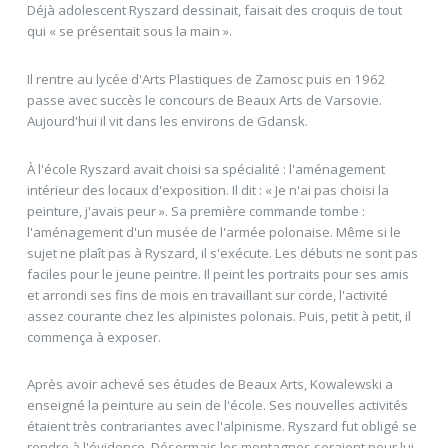
Déjà adolescent Ryszard dessinait, faisait des croquis de tout
qui « se présentait sous la main ».
Il rentre au lycée d'Arts Plastiques de Zamosc puis en 1962
passe avec succès le concours de Beaux Arts de Varsovie.
Aujourd'hui il vit dans les environs de Gdansk.
À l'école Ryszard avait choisi sa spécialité : l'aménagement
intérieur des locaux d'exposition. Il dit : « Je n'ai pas choisi la
peinture, j'avais peur ». Sa première commande tombe :
l'aménagement d'un musée de l'armée polonaise. Même si le
sujet ne plaît pas à Ryszard, il s'exécute. Les débuts ne sont pas
faciles pour le jeune peintre. Il peint les portraits pour ses amis
et arrondi ses fins de mois en travaillant sur corde, l'activité
assez courante chez les alpinistes polonais. Puis, petit à petit, il
commença à exposer.
Après avoir achevé ses études de Beaux Arts, Kowalewski a
enseigné la peinture au sein de l'école. Ses nouvelles activités
étaient très contrariantes avec l'alpinisme. Ryszard fut obligé se
rendre à l'évidence. Désormais les montagnes seraient pour lui