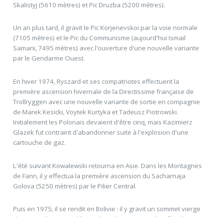
Skalistyj (5610 mètres) et Pic Druzba (5200 mètres).
Un an plus tard, il gravit le Pic Korjenevskoi par la voie normale
(7105 mètres) et le Pic du Communisme (aujourd'hui Ismail
Samani, 7495 mètres) avec l'ouverture d'une nouvelle variante
par le Gendarme Ouest.
En hiver 1974, Ryszard et ses compatriotes effectuent la
première ascension hivernale de la Directissime française de
Trollryggen avec une nouvelle variante de sortie en compagnie
de Marek Kesicki, Voytek Kurtyka et Tadeusz Piotrowski.
Initialement les Polonais devaient d'être cinq, mais Kazimierz
Glazek fut contraint d'abandonner suite à l'explosion d'une
cartouche de gaz.
L'été suivant Kowalewski retourna en Asie. Dans les Montagnes
de Fann, il y effectua la première ascension du Sacharnaja
Golova (5250 mètres) par le Pilier Central.
Puis en 1975, il se rendit en Bolivie : il y gravit un sommet vierge