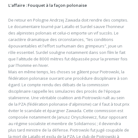
L'affaire : Fouquet à la façon polonaise
De retour en Pologne Andrzej Zawada doit rendre des comptes.
Le documentaire tourné par Latallo et Surdel sauve l'honneur
des alpinistes polonais et celui-ci emporte un vif succès. Le
caractère dramatique des circonstances, "les conditions
épouvantables et l'effort surhumain des grimpeurs", joue un
rôle essentiel. Surdel souligne notamment dans son film le fait
que l'altitude de 8000 mètres fut dépassée pour la premier fois
par l'homme en hiver.
Mais en même temps, les choses se gâtent pour Piotrowski, la
fédération polonaise ouvrant une procédure disciplinaire à son
égard. Le compte rendu des débats de la commission
disciplinaire rappelle les simulacres des procès de l'époque
stalinienne. Une véritable coalition anti-Piotrowski naît au sein
de la PZA (fédération polonaise d'alpinisme) car il faut à tout prix
éviter le scandale et épargner Zawada. Cette commission est
composée notamment de Janusz Onyszkiewicz, futur opposant
au régime socialiste et membre de Solidarnosc ; il deviendra
plus tard ministre de la défense. Piotrowski fut jugé coupable de
la mort de Latallo et exclu de la PZA. Le club de Piotrowski à