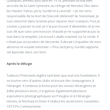
Quelques années plus tard en 1978, pendant la nuit bien
arrosée de la Saint Sylvestre au refuge de Morskie Oko dans
les Hautes Tatras, Jerzy Surdel m'a raconté : « Je me sens
responsable de la mort de Staszek (diminutif de Stanislaw). Je
suis retourné dans la tente pour réparer mon crampon. Puis je
voulais y passer la nuit. Je n'ai pas trouvé d'allumettes et je me
suis dit que sans une boisson chaude je ne supporterai pas la
nuit dans la tempête. J'ai trouvé Latallo inanimé sur la corde. Il
n'était pas en position de descente. Il devait s'inquiéter de mon
absence et voulait remonter. » Plus tard Jerzy Surdel rapporte
cet épisode dans son livre.
Après le déluge
Tadeusz Piotrowski digère tant bien que mal son humiliation. Il
se tourne vers d'autres clubs et trouve des compagnons à
l'étranger. Il continue à écrire pour les revues étrangères et
édite plusieurs livres, il organise également plusieurs
expositions photographiques en Pologne et à l'étranger.
Hormis, le Noshaq en hiver il réalisa les ascensions suivantes :
1973 Pic Communisme