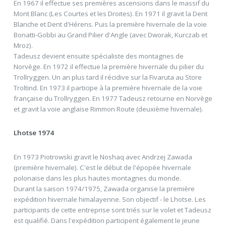
En 1967 il effectue ses premières ascensions dans le massif du
Mont Blanc (Les Courtes et les Droites). En 1971 il gravit la Dent
Blanche et Dent d'Hérens. Puis la première hivernale de la voie
Bonatti-Gobbi au Grand Pilier d'Angle (avec Dworak, Kurczab et
Mroz).
Tadeusz devient ensuite spécialiste des montagnes de
Norvège. En 1972 il effectue la première hivernale du pilier du
Trollryggen. Un an plus tard il récidive sur la Fivaruta au Store
Troltind. En 1973 il participe à la première hivernale de la voie
française du Trollryggen. En 1977 Tadeusz retourne en Norvège
et gravit la voie anglaise Rimmon Route (deuxième hivernale).
Lhotse 1974
En 1973 Piotrowski gravit le Noshaq avec Andrzej Zawada
(première hivernale). C'est le début de l'épopée hivernale
polonaise dans les plus hautes montagnes du monde.
Durant la saison 1974/1975, Zawada organise la première
expédition hivernale himalayenne. Son objectif - le Lhotse. Les
participants de cette entreprise sont triés sur le volet et Tadeusz
est qualifié. Dans l'expédition participent également le jeune