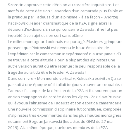
Szczecin approuve cette décision au caractère inquisitoire. Les
motifs de cette décision : l'abandon d'un camarade plus faible et
la pratique par Tadeusz d'un alpinisme « à sa façon ». Andrzej
Paczkowski, leader charismatique de la PZA, signe alors la
décision d'exclusion. En ce qui concerne Zawada : il ne fut pas
inquiété à ce sujet et s'en sort sans blâme.
Le milieu montagnard polonais est partagé. Plusieurs grimpeurs
pensent que Piotrowski est devenu le bouc-émissaire de
l'expédition car le cameraman inexpérimenté n'aurait jamais dû
se trouver à cette altitude. Pour la plupart des alpinistes une
autre version aurait dû être retenue : le seul responsable de la
tragédie aurait dû être le leader A. Zawada !
Dans son livre « Mon monde vertical », Kukuczka écrivit : « Ça se
passait à une époque où il fallait toujours trouver un coupable. »
Tadeusz fit l'appel de la décision de la PZA et fut soutenu par un
ancien compagnon de cordée dans les Alpes - Zdzislaw Prusisz
qui évoqua l'altruisme de Tadeusz et son esprit de camaraderie.
Une nouvelle commission disciplinaire fut constituée, composée
d'alpinistes très expérimentés dans les plus hautes montagnes,
notamment Bogdan Jankowski (les actus du GHM du 27 mai
2019). A la même époque, quelques membres de la PZA