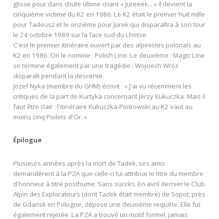
glisse pour dans chute ultime criant « Jureeek... » Il devient la
cinquième victime du K2 en 1986. Le K2 était le premier huit mille
pour Tadeusz et le onzième pour Jurek qui disparaîtra à son tour
le 24 octobre 1989 sur la face sud du Lhotse.
C'est le premier itinéraire ouvert par des alpinistes polonais au
K2 en 1986. On le nomme : Polish Line. Le deuxième : Magic Line
se termine également par une tragédie : Wojciech Wróz
disparaît pendant la descente.
Jozef Nyka (membre du GHM) écrivit : « J'ai vu récemment les
critiques de la part de Kurtyka concernant Jerzy Kukuczka. Mais il
faut être clair : l'itinéraire Kukuczka-Piotrowski au K2 vaut au
moins cinq Piolets d'Or. »
Épilogue
Plusieurs années après la mort de Tadek, ses amis
demandèrent à la PZA que celle-ci lui attribue le titre du membre
d'honneur à titre posthume. Sans succès. En avril dernier le Club
Alpin des Explorateurs (dont Tadek était membre) de Sopot, près
de Gdansk en Pologne, dépose une deuxième requête. Elle fut
également rejetée. La PZA a trouvé un motif formel, jamais