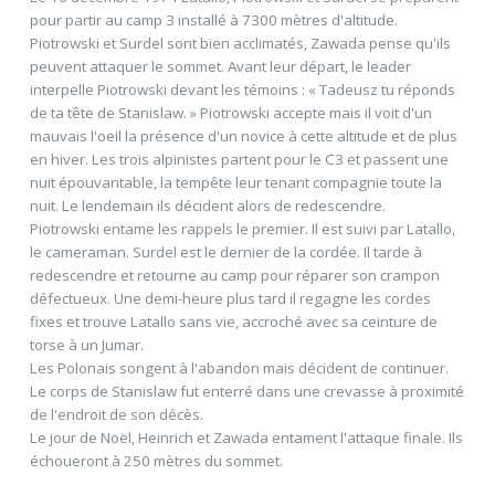
pour partir au camp 3 installé à 7300 mètres d'altitude.
Piotrowski et Surdel sont bien acclimatés, Zawada pense qu'ils
peuvent attaquer le sommet. Avant leur départ, le leader
interpelle Piotrowski devant les témoins : « Tadeusz tu réponds
de ta tête de Stanislaw. » Piotrowski accepte mais il voit d'un
mauvais l'oeil la présence d'un novice à cette altitude et de plus
en hiver. Les trois alpinistes partent pour le C3 et passent une
nuit épouvantable, la tempête leur tenant compagnie toute la
nuit. Le lendemain ils décident alors de redescendre.
Piotrowski entame les rappels le premier. Il est suivi par Latallo,
le cameraman. Surdel est le dernier de la cordée. Il tarde à
redescendre et retourne au camp pour réparer son crampon
défectueux. Une demi-heure plus tard il regagne les cordes
fixes et trouve Latallo sans vie, accroché avec sa ceinture de
torse à un Jumar.
Les Polonais songent à l'abandon mais décident de continuer.
Le corps de Stanislaw fut enterré dans une crevasse à proximité
de l'endroit de son décès.
Le jour de Noël, Heinrich et Zawada entament l'attaque finale. Ils
échoueront à 250 mètres du sommet.