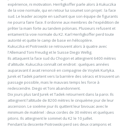
expérience, ni motivation. Herrligkoffer parle alors à Kukuczka
de la voie normale, qui en retour lui soumet son projet : la face
sud. Le leader accepte en sachant que son équipe de figurants
ne pourra faire face. Il ordonne aux membres de l'expédition de
prêter la main forte au tandem polonais. Plusieurs refusent et
entament la voie normale du K2. Karl Herrligkoffer perd toute
autorité et quitte le camp de base en hélicoptère.
Kukuczka et Piotrowski se retrouvent alors à quatre avec
l'Allemand Toni Freudig et le Suisse Diego Wellig.
Ils attaquent la face sud du Chogori et atteignent 6400 mètres
d'altitude. Kukuczka connaît cet endroit : quelques années
auparavant il avait renoncé en compagnie de Voytek Kurtyka.
Jurek et Tadek partent vers la barrière des séracs et trouvent un
passage possible, mais le mauvais temps les force à
redescendre. Diego et Toni abandonnent.
Dix jours plus tard Jurek et Tadek retournent dans la paroi. Ils
atteignent l'altitude de 8200 mètres le cinquième jour de leur
ascension. Le sixième jour ils quittent leur bivouac avec le
minimum de matériel : deux cordes de 30 mètres et quelques
pitons. Ils atteignent le sommet du K2 le 10 juillet.
Pendant la descente Piotrowski perd ses deux crampons et