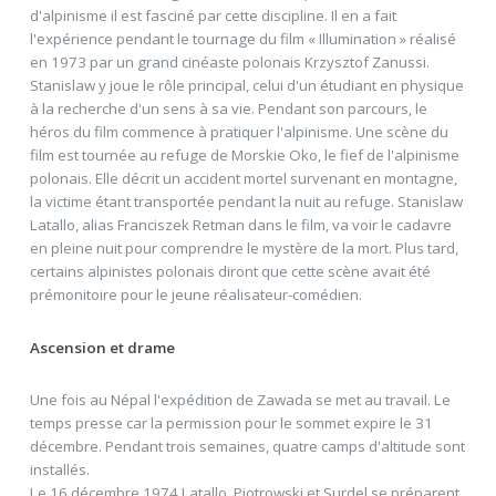
d'alpinisme il est fasciné par cette discipline. Il en a fait
l'expérience pendant le tournage du film « Illumination » réalisé
en 1973 par un grand cinéaste polonais Krzysztof Zanussi.
Stanislaw y joue le rôle principal, celui d'un étudiant en physique
à la recherche d'un sens à sa vie. Pendant son parcours, le
héros du film commence à pratiquer l'alpinisme. Une scène du
film est tournée au refuge de Morskie Oko, le fief de l'alpinisme
polonais. Elle décrit un accident mortel survenant en montagne,
la victime étant transportée pendant la nuit au refuge. Stanislaw
Latallo, alias Franciszek Retman dans le film, va voir le cadavre
en pleine nuit pour comprendre le mystère de la mort. Plus tard,
certains alpinistes polonais diront que cette scène avait été
prémonitoire pour le jeune réalisateur-comédien.
Ascension et drame
Une fois au Népal l'expédition de Zawada se met au travail. Le
temps presse car la permission pour le sommet expire le 31
décembre. Pendant trois semaines, quatre camps d'altitude sont
installés.
Le 16 décembre 1974 Latallo, Piotrowski et Surdel se préparent