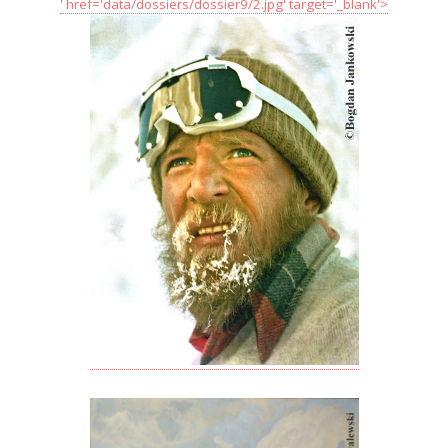
' href='data/dossiers/dossier9/2.jpg' target='_blank'>