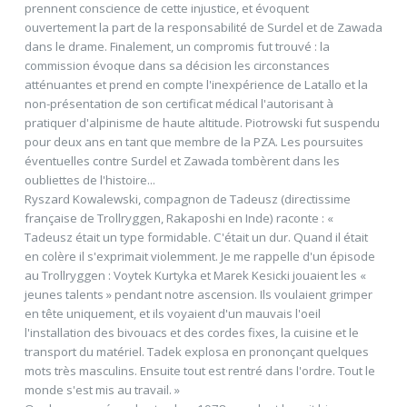
prennent conscience de cette injustice, et évoquent
ouvertement la part de la responsabilité de Surdel et de Zawada
dans le drame. Finalement, un compromis fut trouvé : la
commission évoque dans sa décision les circonstances
atténuantes et prend en compte l'inexpérience de Latallo et la
non-présentation de son certificat médical l'autorisant à
pratiquer d'alpinisme de haute altitude. Piotrowski fut suspendu
pour deux ans en tant que membre de la PZA. Les poursuites
éventuelles contre Surdel et Zawada tombèrent dans les
oubliettes de l'histoire...
Ryszard Kowalewski, compagnon de Tadeusz (directissime
française de Trollryggen, Rakaposhi en Inde) raconte : «
Tadeusz était un type formidable. C'était un dur. Quand il était
en colère il s'exprimait violemment. Je me rappelle d'un épisode
au Trollryggen : Voytek Kurtyka et Marek Kesicki jouaient les «
jeunes talents » pendant notre ascension. Ils voulaient grimper
en tête uniquement, et ils voyaient d'un mauvais l'oeil
l'installation des bivouacs et des cordes fixes, la cuisine et le
transport du matériel. Tadek explosa en prononçant quelques
mots très masculins. Ensuite tout est rentré dans l'ordre. Tout le
monde s'est mis au travail. »