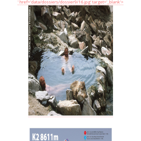
' href='data/dossiers/dossier9/16.jpg' target='_blank'>