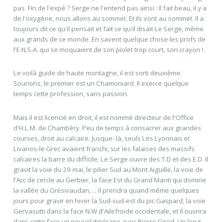
pas. Fin de l'expé ? Serge ne l'entend pas ainsi : Il fait beau, il y a
de l'oxygène, nous allons au sommet. Et ils vont au sommet. Il a
toujours dit ce qu'il pensait et fait ce qu'il disait Le Serge, même
aux grands de ce monde. En savent quelque chose les profs de
l'E.N.S.A. qui se moquaient de son piolet trop court, son crayon !.
Le voilà guide de haute montagne, il est sorti deuxième.
Sourions, le premier est un Chamoniard. Il exerce quelque
temps cette profession, sans passion.
Mais il est licencié en droit, il est nommé directeur de l'Office
d'H.L.M. de Chambéry. Peu de temps à consacrer aux grandes
courses, droit au calcaire. Jusque- là, seuls Les Lyonnais et
Livanos-le Grec avaient franchi, sur les falaises des massifs
calcaires la barre du difficile. Le Serge ouvre des T.D et des E.D. Il
gravit la voie du 29 mai, le pilier Sud au Mont Aiguille, la voie de
l'Arc de cercle au Gerbier, la face Est du Grand Manti qui domine
la vallée du Grésivaudan, ... Il prendra quand même quelques
jours pour gravir en hiver la Sud-sud-est du pic Gaspard, la voie
Gervasutti dans la face N.W d'Ailefroide occidentale, et il ouvrira
dans cette face un nouvel itinéraire avec Pierre Girod. Un long