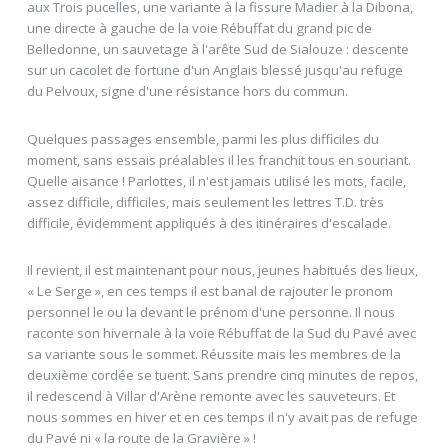
aux Trois pucelles, une variante à la fissure Madier à la Dibona,
une directe à gauche de la voie Rébuffat du grand pic de
Belledonne, un sauvetage à l'arête Sud de Sialouze : descente
sur un cacolet de fortune d'un Anglais blessé jusqu'au refuge
du Pelvoux, signe d'une résistance hors du commun.
Quelques passages ensemble, parmi les plus difficiles du
moment, sans essais préalables il les franchit tous en souriant.
Quelle aisance ! Parlottes, il n'est jamais utilisé les mots, facile,
assez difficile, difficiles, mais seulement les lettres T.D. très
difficile, évidemment appliqués à des itinéraires d'escalade.
Il revient, il est maintenant pour nous, jeunes habitués des lieux,
« Le Serge », en ces temps il est banal de rajouter le pronom
personnel le ou la devant le prénom d'une personne. Il nous
raconte son hivernale à la voie Rébuffat de la Sud du Pavé avec
sa variante sous le sommet. Réussite mais les membres de la
deuxième cordée se tuent. Sans prendre cinq minutes de repos,
il redescend à Villar d'Arène remonte avec les sauveteurs. Et
nous sommes en hiver et en ces temps il n'y avait pas de refuge
du Pavé ni « la route de la Gravière » !