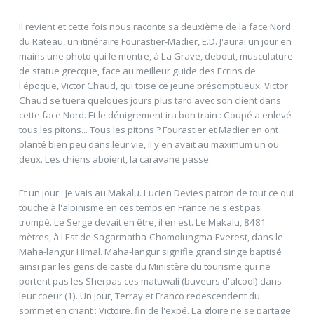
Il revient et cette fois nous raconte sa deuxième de la face Nord
du Rateau, un itinéraire Fourastier-Madier, E.D. J'aurai un jour en
mains une photo qui le montre, à La Grave, debout, musculature
de statue grecque, face au meilleur guide des Ecrins de
l'époque, Victor Chaud, qui toise ce jeune présomptueux. Victor
Chaud se tuera quelques jours plus tard avec son client dans
cette face Nord. Et le dénigrement ira bon train : Coupé a enlevé
tous les pitons... Tous les pitons ? Fourastier et Madier en ont
planté bien peu dans leur vie, il y en avait au maximum un ou
deux. Les chiens aboient, la caravane passe.
Et un jour : Je vais au Makalu. Lucien Devies patron de tout ce qui
touche à l'alpinisme en ces temps en France ne s'est pas
trompé. Le Serge devait en être, il en est. Le Makalu, 8481
mètres, à l'Est de Sagarmatha-Chomolungma-Everest, dans le
Maha-langur Himal. Maha-langur signifie grand singe baptisé
ainsi par les gens de caste du Ministère du tourisme qui ne
portent pas les Sherpas ces matuwali (buveurs d'alcool) dans
leur coeur (1). Un jour, Terray et Franco redescendent du
sommet en criant : Victoire, fin de l'expé. La gloire ne se partage