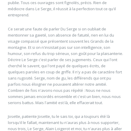
publie. Tous ces ouvrages sont fignolés, précis. Rien de
médiocre dans Le Serge, il réussit à la perfection tout ce qu'il
entreprend.
Ce serait une faute de parler Du Serge si on oubliait de
mentionner sa gaieté, son absence de fatuité, rien en lui du
visage compassé que présentent souvent les Grands de la
montagne. Et si on n'insistait pas sur son intelligence, son
humour, son refus du trop sérieux, son goût pour la plaisanterie.
Décrire Le Serge c'est parler de ses jugements. Ceux qui l'ont
cherché le savent, qui l'ont payé de quelques écrits, de
quelques paroles en coup de griffe. Il n'y a pas de caractère fort
sans rugosité. Serge, nom de gu, les différends qui ont pu
parfois nous éloigner ne pouvaient altérer notre amitié.
Combien de fois n'avons-nous pas répété : Nous ne nous
sommes jamais encordés ensemble et c'est un bien, nous nous
serions battus. Mais l'amitié est là, elle effacerait tout.
Josette, patiente Josette, tu le sais toi, qui a toujours été là
lorsqu'il le fallait, maintenant tu n'auras plus à nous supporter,
nous trois, Le Serge, Alain Loigerot et moi, tu n'auras plus à aller