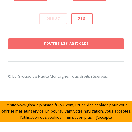
DÉBUT
FIN
TOUTES LES ARTICLES
© Le Groupe de Haute Montagne. Tous droits réservés.
Le site www.ghm-alpinisme.fr (ou .com) utilise des cookies pour vous
offrir le meilleur service. En poursuivant votre navigation, vous acceptez
l’utilisation des cookies.
En savoir plus
J’accepte