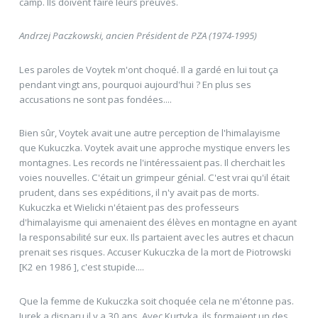
camp. Ils doivent faire leurs preuves.
Andrzej Paczkowski, ancien Président de PZA (1974-1995)
Les paroles de Voytek m'ont choqué. Il a gardé en lui tout ça
pendant vingt ans, pourquoi aujourd'hui ? En plus ses
accusations ne sont pas fondées....
Bien sûr, Voytek avait une autre perception de l'himalayisme
que Kukuczka. Voytek avait une approche mystique envers les
montagnes. Les records ne l'intéressaient pas. Il cherchait les
voies nouvelles. C'était un grimpeur génial. C'est vrai qu'il était
prudent, dans ses expéditions, il n'y avait pas de morts.
Kukuczka et Wielicki n'étaient pas des professeurs
d'himalayisme qui amenaient des élèves en montagne en ayant
la responsabilité sur eux. Ils partaient avec les autres et chacun
prenait ses risques. Accuser Kukuczka de la mort de Piotrowski
[K2 en 1986 ], c'est stupide....
Que la femme de Kukuczka soit choquée cela ne m'étonne pas.
Jurek a disparu il y a 30 ans. Avec Kurtyka, ils formaient un des