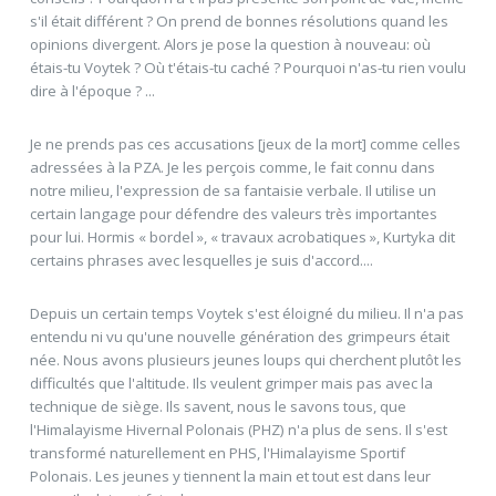
s'il était différent ? On prend de bonnes résolutions quand les
opinions divergent. Alors je pose la question à nouveau: où
étais-tu Voytek ? Où t'étais-tu caché ? Pourquoi n'as-tu rien voulu
dire à l'époque ? ...
Je ne prends pas ces accusations [jeux de la mort] comme celles
adressées à la PZA. Je les perçois comme, le fait connu dans
notre milieu, l'expression de sa fantaisie verbale. Il utilise un
certain langage pour défendre des valeurs très importantes
pour lui. Hormis « bordel », « travaux acrobatiques », Kurtyka dit
certains phrases avec lesquelles je suis d'accord....
Depuis un certain temps Voytek s'est éloigné du milieu. Il n'a pas
entendu ni vu qu'une nouvelle génération des grimpeurs était
née. Nous avons plusieurs jeunes loups qui cherchent plutôt les
difficultés que l'altitude. Ils veulent grimper mais pas avec la
technique de siège. Ils savent, nous le savons tous, que
l'Himalayisme Hivernal Polonais (PHZ) n'a plus de sens. Il s'est
transformé naturellement en PHS, l'Himalayisme Sportif
Polonais. Les jeunes y tiennent la main et tout est dans leur