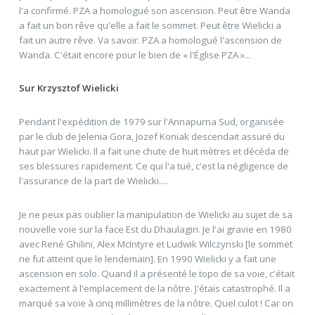
l'a confirmé. PZA a homologué son ascension. Peut être Wanda
a fait un bon rêve qu'elle a fait le sommet. Peut être Wielicki a
fait un autre rêve. Va savoir. PZA a homologué l'ascension de
Wanda. C'était encore pour le bien de « l'Église PZA »...
Sur Krzysztof Wielicki
Pendant l'expédition de 1979 sur l'Annapurna Sud, organisée
par le club de Jelenia Gora, Jozef Koniak descendait assuré du
haut par Wielicki. Il a fait une chute de huit mètres et décéda de
ses blessures rapidement. Ce qui l'a tué, c'est la négligence de
l'assurance de la part de Wielicki....
Je ne peux pas oublier la manipulation de Wielicki au sujet de sa
nouvelle voie sur la face Est du Dhaulagiri. Je l'ai gravie en 1980
avec René Ghilini, Alex McIntyre et Ludwik Wilczynski [le sommet
ne fut atteint que le lendemain]. En 1990 Wielicki y a fait une
ascension en solo. Quand il a présenté le topo de sa voie, c'était
exactement à l'emplacement de la nôtre. J'étais catastrophé. Il a
marqué sa voie à cinq millimètres de la nôtre. Quel culot ! Car on