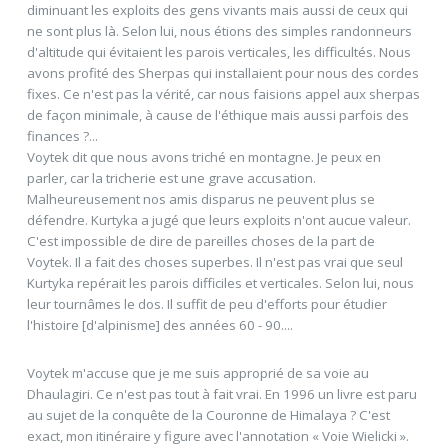
diminuant les exploits des gens vivants mais aussi de ceux qui
ne sont plus là. Selon lui, nous étions des simples randonneurs
d'altitude qui évitaient les parois verticales, les difficultés. Nous
avons profité des Sherpas qui installaient pour nous des cordes
fixes. Ce n'est pas la vérité, car nous faisions appel aux sherpas
de façon minimale, à cause de l'éthique mais aussi parfois des
finances ?...
Voytek dit que nous avons triché en montagne. Je peux en
parler, car la tricherie est une grave accusation.
Malheureusement nos amis disparus ne peuvent plus se
défendre. Kurtyka a jugé que leurs exploits n'ont aucue valeur.
C'est impossible de dire de pareilles choses de la part de
Voytek. Il a fait des choses superbes. Il n'est pas vrai que seul
Kurtyka repérait les parois difficiles et verticales. Selon lui, nous
leur tournâmes le dos. Il suffit de peu d'efforts pour étudier
l'histoire [d'alpinisme] des années 60 - 90....
Voytek m'accuse que je me suis approprié de sa voie au
Dhaulagiri. Ce n'est pas tout à fait vrai. En 1996 un livre est paru
au sujet de la conquête de la Couronne de Himalaya ? C'est
exact, mon itinéraire y figure avec l'annotation « Voie Wielicki ».