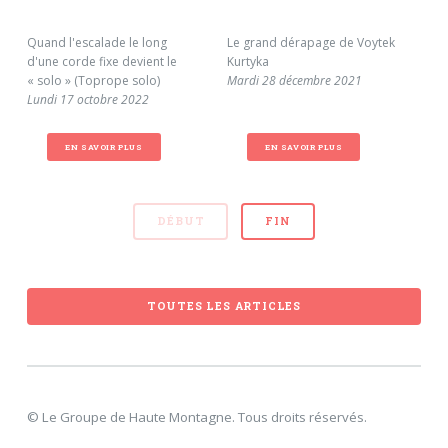
...Vous
Quand l'escalade le long
Le grand dérapage de Voytek
Le 
d'une corde fixe devient le
Kurtyka
Dim
« solo » (Toprope solo)
Mardi 28 décembre 2021
Lundi 17 octobre 2022
EN SAVOIR PLUS
EN SAVOIR PLUS
DÉBUT
FIN
TOUTES LES ARTICLES
© Le Groupe de Haute Montagne. Tous droits réservés.