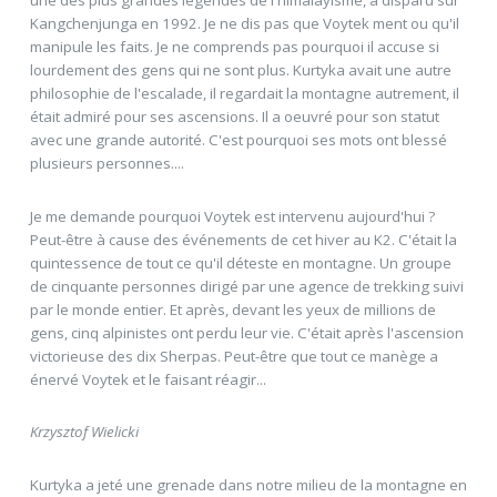
une des plus grandes légendes de l'himalayisme, a disparu sur
Kangchenjunga en 1992. Je ne dis pas que Voytek ment ou qu'il
manipule les faits. Je ne comprends pas pourquoi il accuse si
lourdement des gens qui ne sont plus. Kurtyka avait une autre
philosophie de l'escalade, il regardait la montagne autrement, il
était admiré pour ses ascensions. Il a oeuvré pour son statut
avec une grande autorité. C'est pourquoi ses mots ont blessé
plusieurs personnes....
Je me demande pourquoi Voytek est intervenu aujourd'hui ?
Peut-être à cause des événements de cet hiver au K2. C'était la
quintessence de tout ce qu'il déteste en montagne. Un groupe
de cinquante personnes dirigé par une agence de trekking suivi
par le monde entier. Et après, devant les yeux de millions de
gens, cinq alpinistes ont perdu leur vie. C'était après l'ascension
victorieuse des dix Sherpas. Peut-être que tout ce manège a
énervé Voytek et le faisant réagir...
Krzysztof Wielicki
Kurtyka a jeté une grenade dans notre milieu de la montagne en