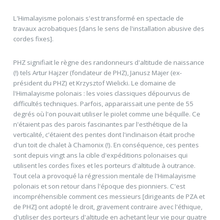
L'Himalayisme polonais s'est transformé en spectacle de
travaux acrobatiques [dans le sens de l'installation abusive des
cordes fixes].
PHZ signifiait le règne des randonneurs d'altitude de naissance
(!) tels Artur Hajzer (fondateur de PHZ), Janusz Majer (ex-
président du PHZ) et Krzysztof Wielicki. Le domaine de
l'Himalayisme polonais : les voies classiques dépourvus de
difficultés techniques. Parfois, apparaissait une pente de 55
degrés où l'on pouvait utiliser le piolet comme une béquille. Ce
n'étaient pas des parois fascinantes par l'esthétique de la
verticalité, c'étaient des pentes dont l'inclinaison était proche
d'un toit de chalet à Chamonix (!). En conséquence, ces pentes
sont depuis vingt ans la cible d'expéditions polonaises qui
utilisent les cordes fixes et les porteurs d'altitude à outrance.
Tout cela a provoqué la régression mentale de l'Himalayisme
polonais et son retour dans l'époque des pionniers. C'est
incompréhensible comment ces messieurs [dirigeants de PZA et
de PHZ] ont adopté le droit, gravement contraire avec l'éthique,
d'utiliser des porteurs d'altitude en achetant leur vie pour quatre