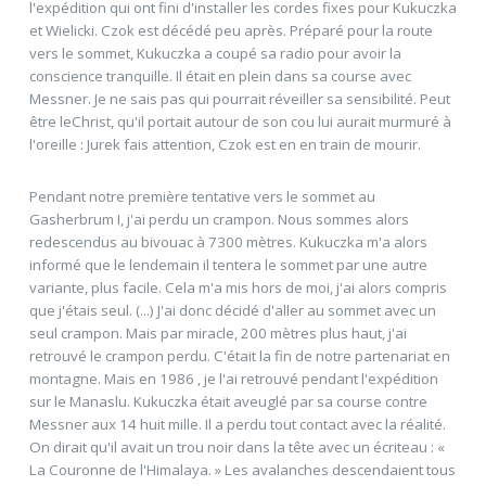
l'expédition qui ont fini d'installer les cordes fixes pour Kukuczka
et Wielicki. Czok est décédé peu après. Préparé pour la route
vers le sommet, Kukuczka a coupé sa radio pour avoir la
conscience tranquille. Il était en plein dans sa course avec
Messner. Je ne sais pas qui pourrait réveiller sa sensibilité. Peut
être leChrist, qu'il portait autour de son cou lui aurait murmuré à
l'oreille : Jurek fais attention, Czok est en en train de mourir.
Pendant notre première tentative vers le sommet au
Gasherbrum I, j'ai perdu un crampon. Nous sommes alors
redescendus au bivouac à 7300 mètres. Kukuczka m'a alors
informé que le lendemain il tentera le sommet par une autre
variante, plus facile. Cela m'a mis hors de moi, j'ai alors compris
que j'étais seul. (...) J'ai donc décidé d'aller au sommet avec un
seul crampon. Mais par miracle, 200 mètres plus haut, j'ai
retrouvé le crampon perdu. C'était la fin de notre partenariat en
montagne. Mais en 1986 , je l'ai retrouvé pendant l'expédition
sur le Manaslu. Kukuczka était aveuglé par sa course contre
Messner aux 14 huit mille. Il a perdu tout contact avec la réalité.
On dirait qu'il avait un trou noir dans la tête avec un écriteau : «
La Couronne de l'Himalaya. » Les avalanches descendaient tous