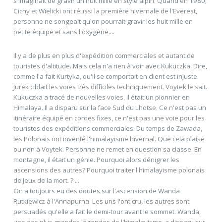
s'imaginait de gravir un huit mille en style alpin. Quand en 1980,
Cichy et Wielicki ont réussi la première hivernale de l'Everest,
personne ne songeait qu'on pourrait gravir les huit mille en
petite équipe et sans l'oxygène....
Il y a de plus en plus d'expédition commerciales et autant de
touristes d'altitude. Mais cela n'a rien à voir avec Kukuczka. Dire,
comme l'a fait Kurtyka, qu'il se comportait en client est injuste.
Jurek ciblait les voies très difficiles techniquement. Voytek le sait.
Kukuczka a tracé de nouvelles voies, il était un pionnier en
Himalaya. Il a disparu sur la face Sud du Lhotse. Ce n'est pas un
itinéraire équipé en cordes fixes, ce n'est pas une voie pour les
touristes des expéditions commerciales. Du temps de Zawada,
les Polonais ont inventé l'himalayisme hivernal. Que cela plaise
ou non à Voytek. Personne ne remet en question sa classe. En
montagne, il était un génie. Pourquoi alors dénigrer les
ascensions des autres? Pourquoi traiter l'himalayisme polonais
de Jeux de la mort. ? ...
On a toujours eu des doutes sur l'ascension de Wanda
Rutkiewicz à l'Annapurna. Les uns l'ont cru, les autres sont
persuadés qu'elle a fait le demi-tour avant le sommet. Wanda,