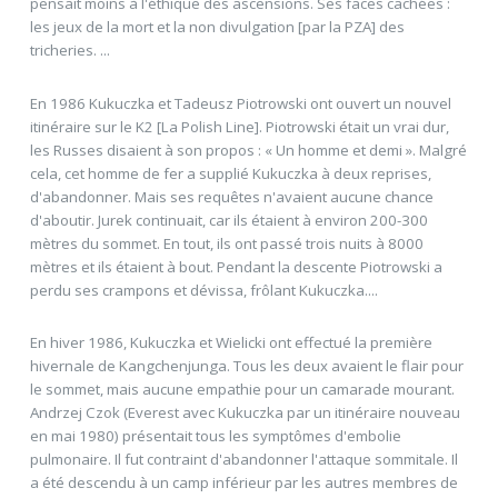
pensait moins à l'éthique des ascensions. Ses faces cachées :
les jeux de la mort et la non divulgation [par la PZA] des
tricheries. ...
En 1986 Kukuczka et Tadeusz Piotrowski ont ouvert un nouvel
itinéraire sur le K2 [La Polish Line]. Piotrowski était un vrai dur,
les Russes disaient à son propos : « Un homme et demi ». Malgré
cela, cet homme de fer a supplié Kukuczka à deux reprises,
d'abandonner. Mais ses requêtes n'avaient aucune chance
d'aboutir. Jurek continuait, car ils étaient à environ 200-300
mètres du sommet. En tout, ils ont passé trois nuits à 8000
mètres et ils étaient à bout. Pendant la descente Piotrowski a
perdu ses crampons et dévissa, frôlant Kukuczka....
En hiver 1986, Kukuczka et Wielicki ont effectué la première
hivernale de Kangchenjunga. Tous les deux avaient le flair pour
le sommet, mais aucune empathie pour un camarade mourant.
Andrzej Czok (Everest avec Kukuczka par un itinéraire nouveau
en mai 1980) présentait tous les symptômes d'embolie
pulmonaire. Il fut contraint d'abandonner l'attaque sommitale. Il
a été descendu à un camp inférieur par les autres membres de