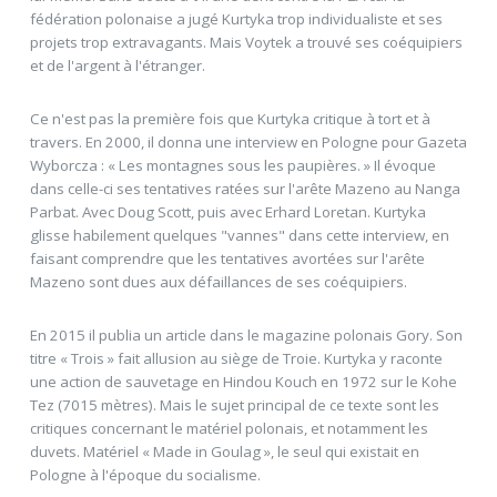
fédération polonaise a jugé Kurtyka trop individualiste et ses
projets trop extravagants. Mais Voytek a trouvé ses coéquipiers
et de l'argent à l'étranger.
Ce n'est pas la première fois que Kurtyka critique à tort et à
travers. En 2000, il donna une interview en Pologne pour Gazeta
Wyborcza : « Les montagnes sous les paupières. » Il évoque
dans celle-ci ses tentatives ratées sur l'arête Mazeno au Nanga
Parbat. Avec Doug Scott, puis avec Erhard Loretan. Kurtyka
glisse habilement quelques "vannes" dans cette interview, en
faisant comprendre que les tentatives avortées sur l'arête
Mazeno sont dues aux défaillances de ses coéquipiers.
En 2015 il publia un article dans le magazine polonais Gory. Son
titre « Trois » fait allusion au siège de Troie. Kurtyka y raconte
une action de sauvetage en Hindou Kouch en 1972 sur le Kohe
Tez (7015 mètres). Mais le sujet principal de ce texte sont les
critiques concernant le matériel polonais, et notamment les
duvets. Matériel « Made in Goulag », le seul qui existait en
Pologne à l'époque du socialisme.