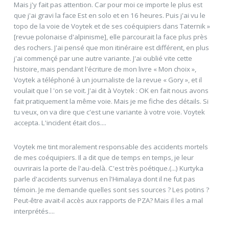
Mais j'y fait pas attention. Car pour moi ce importe le plus est
que j'ai gravi la face Est en solo et en 16 heures. Puis j'ai vu le
topo de la voie de Voytek et de ses coéquipiers dans Taternik »
[revue polonaise d'alpinisme], elle parcourait la face plus près
des rochers. J'ai pensé que mon itinéraire est différent, en plus
j'ai commençé par une autre variante. J'ai oublié vite cette
histoire, mais pendant l'écriture de mon livre « Mon choix »,
Voytek a téléphoné à un journaliste de la revue « Gory », et il
voulait que l 'on se voit. J'ai dit à Voytek : OK en fait nous avons
fait pratiquement la même voie. Mais je me fiche des détails. Si
tu veux, on va dire que c'est une variante à votre voie. Voytek
accepta. L'incident était clos....
Voytek me tint moralement responsable des accidents mortels
de mes coéquipiers. Il a dit que de temps en temps, je leur
ouvrirais la porte de l'au-delà. C'est très poétique.(...) Kurtyka
parle d'accidents survenus en l'Himalaya dont il ne fut pas
témoin. Je me demande quelles sont ses sources ? Les potins ?
Peut-être avait-il accès aux rapports de PZA? Mais il les a mal
interprétés....