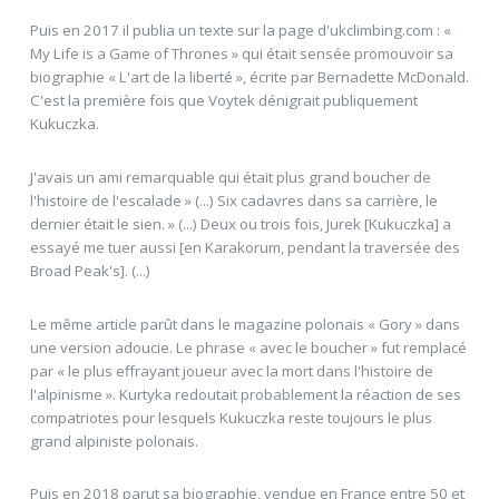
Puis en 2017 il publia un texte sur la page d'ukclimbing.com : «
My Life is a Game of Thrones » qui était sensée promouvoir sa
biographie « L'art de la liberté », écrite par Bernadette McDonald.
C'est la première fois que Voytek dénigrait publiquement
Kukuczka.
J'avais un ami remarquable qui était plus grand boucher de
l'histoire de l'escalade » (...) Six cadavres dans sa carrière, le
dernier était le sien. » (...) Deux ou trois fois, Jurek [Kukuczka] a
essayé me tuer aussi [en Karakorum, pendant la traversée des
Broad Peak's]. (...)
Le même article parût dans le magazine polonais « Gory » dans
une version adoucie. Le phrase « avec le boucher » fut remplacé
par « le plus effrayant joueur avec la mort dans l'histoire de
l'alpinisme ». Kurtyka redoutait probablement la réaction de ses
compatriotes pour lesquels Kukuczka reste toujours le plus
grand alpiniste polonais.
Puis en 2018 parut sa biographie, vendue en France entre 50 et