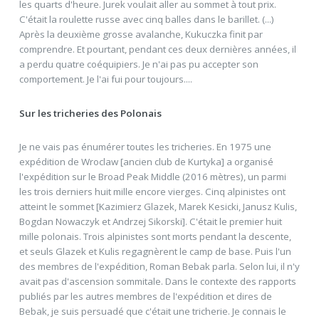
les quarts d'heure. Jurek voulait aller au sommet à tout prix.
C'était la roulette russe avec cinq balles dans le barillet. (...)
Après la deuxième grosse avalanche, Kukuczka finit par
comprendre. Et pourtant, pendant ces deux dernières années, il
a perdu quatre coéquipiers. Je n'ai pas pu accepter son
comportement. Je l'ai fui pour toujours....
Sur les tricheries des Polonais
Je ne vais pas énumérer toutes les tricheries. En 1975 une
expédition de Wroclaw [ancien club de Kurtyka] a organisé
l'expédition sur le Broad Peak Middle (2016 mètres), un parmi
les trois derniers huit mille encore vierges. Cinq alpinistes ont
atteint le sommet [Kazimierz Glazek, Marek Kesicki, Janusz Kulis,
Bogdan Nowaczyk et Andrzej Sikorski]. C'était le premier huit
mille polonais. Trois alpinistes sont morts pendant la descente,
et seuls Glazek et Kulis regagnèrent le camp de base. Puis l'un
des membres de l'expédition, Roman Bebak parla. Selon lui, il n'y
avait pas d'ascension sommitale. Dans le contexte des rapports
publiés par les autres membres de l'expédition et dires de
Bebak, je suis persuadé que c'était une tricherie. Je connais le