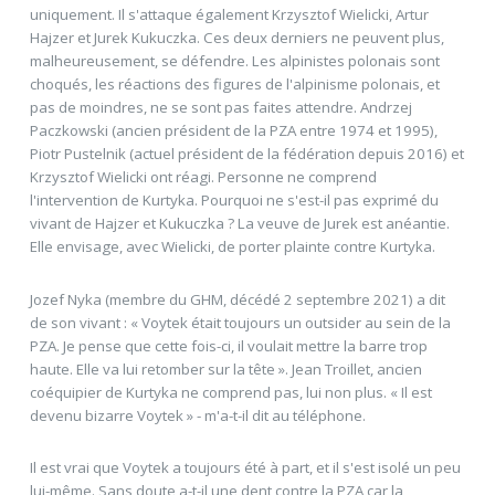
uniquement. Il s'attaque également Krzysztof Wielicki, Artur
Hajzer et Jurek Kukuczka. Ces deux derniers ne peuvent plus,
malheureusement, se défendre. Les alpinistes polonais sont
choqués, les réactions des figures de l'alpinisme polonais, et
pas de moindres, ne se sont pas faites attendre. Andrzej
Paczkowski (ancien président de la PZA entre 1974 et 1995),
Piotr Pustelnik (actuel président de la fédération depuis 2016) et
Krzysztof Wielicki ont réagi. Personne ne comprend
l'intervention de Kurtyka. Pourquoi ne s'est-il pas exprimé du
vivant de Hajzer et Kukuczka ? La veuve de Jurek est anéantie.
Elle envisage, avec Wielicki, de porter plainte contre Kurtyka.
Jozef Nyka (membre du GHM, décédé 2 septembre 2021) a dit
de son vivant : « Voytek était toujours un outsider au sein de la
PZA. Je pense que cette fois-ci, il voulait mettre la barre trop
haute. Elle va lui retomber sur la tête ». Jean Troillet, ancien
coéquipier de Kurtyka ne comprend pas, lui non plus. « Il est
devenu bizarre Voytek » - m'a-t-il dit au téléphone.
Il est vrai que Voytek a toujours été à part, et il s'est isolé un peu
lui-même. Sans doute a-t-il une dent contre la PZA car la