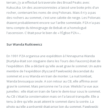
terrain, j'y ai effectué la traversée des Broad Peaks avec
Kukuczka. Un des ascensionnistes a laissé une boite près d'un
rocher, contenant les noms de cinq Polonais. Mais il n'y a pas
des rochers au sommet, c'est une calotte de neige. Les Polonais
étaient probablement encore sur l'arête sommitale. PZA n'a pas
tenu compte du témoignage de Bebak et a homologué
l'ascension. C'était pour le bien de « l'Église PZA »...
Sur Wanda Rutkiewicz
En 1991 PZA organisa une expédition à l'Annapurna Wanda
[Kurtyka était son stagiaire dans les Tours des Faucons] était de
l'expédition. Elle a déclaré qu'elle avait gravi le sommet. Un autre
membre de l'expédition (Ryszard Pawlowski) descendait du
sommet et a vu Wanda en train de monter. La nuit tombait,
Wanda bivouaqua seule. A son retour au CB, elle affirma avoir
gravi le sommet. Mais personne ne l'a crue. Wielicki l'a vue aux
jumelles : elle était en train de faire le demi-tour sous le sommet.
Au CB c'était la consternation mais on l'a laissé tranquille. Elle a
tenu à dire qu'elle avait atteint le sommet dans la soirée. La
photo qu'elle a présenté était prise loin du sommet, Pawlowski