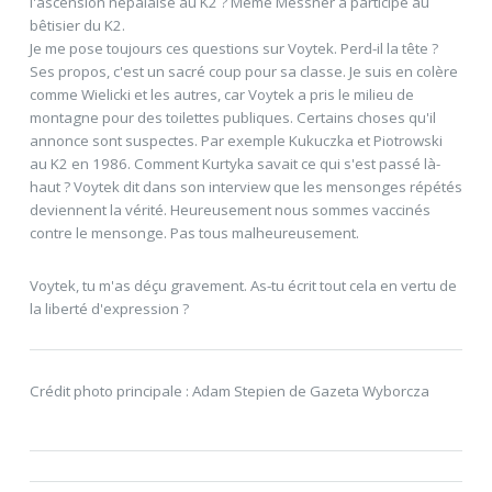
l'ascension népalaise au K2 ? Même Messner a participé au
bêtisier du K2.
Je me pose toujours ces questions sur Voytek. Perd-il la tête ?
Ses propos, c'est un sacré coup pour sa classe. Je suis en colère
comme Wielicki et les autres, car Voytek a pris le milieu de
montagne pour des toilettes publiques. Certains choses qu'il
annonce sont suspectes. Par exemple Kukuczka et Piotrowski
au K2 en 1986. Comment Kurtyka savait ce qui s'est passé là-
haut ? Voytek dit dans son interview que les mensonges répétés
deviennent la vérité. Heureusement nous sommes vaccinés
contre le mensonge. Pas tous malheureusement.
Voytek, tu m'as déçu gravement. As-tu écrit tout cela en vertu de
la liberté d'expression ?
Crédit photo principale : Adam Stepien de Gazeta Wyborcza