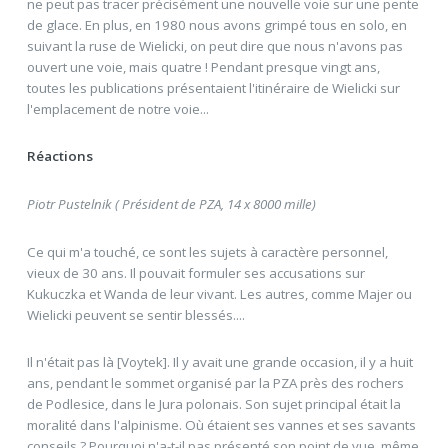
ne peut pas tracer précisément une nouvelle voie sur une pente
de glace. En plus, en 1980 nous avons grimpé tous en solo, en
suivant la ruse de Wielicki, on peut dire que nous n'avons pas
ouvert une voie, mais quatre ! Pendant presque vingt ans,
toutes les publications présentaient l'itinéraire de Wielicki sur
l'emplacement de notre voie...
Réactions
Piotr Pustelnik ( Président de PZA, 14 x 8000 mille)
Ce qui m'a touché, ce sont les sujets à caractère personnel,
vieux de 30 ans. Il pouvait formuler ses accusations sur
Kukuczka et Wanda de leur vivant. Les autres, comme Majer ou
Wielicki peuvent se sentir blessés....
Il n'était pas là [Voytek]. Il y avait une grande occasion, il y a huit
ans, pendant le sommet organisé par la PZA près des rochers
de Podlesice, dans le Jura polonais. Son sujet principal était la
moralité dans l'alpinisme. Où étaient ses vannes et ses savants
conseils ? Pourquoi n'a-t-il pas présenté son point de vue, même