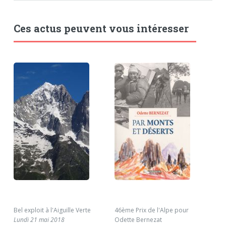
Ces actus peuvent vous intéresser
Bel exploit à l'Aiguille Verte
46ème Prix de l'Alpe pour
Une
Lundi 21 mai 2018
Odette Bernezat
qui