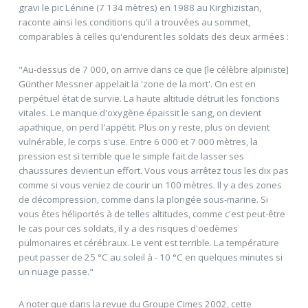
gravi le pic Lénine (7 134 mètres) en 1988 au Kirghizistan,
raconte ainsi les conditions qu'il a trouvées au sommet,
comparables à celles qu'endurent les soldats des deux armées :
"Au-dessus de 7 000, on arrive dans ce que [le célèbre alpiniste]
Günther Messner appelait la 'zone de la mort'. On est en
perpétuel état de survie. La haute altitude détruit les fonctions
vitales. Le manque d'oxygène épaissit le sang, on devient
apathique, on perd l'appétit. Plus on y reste, plus on devient
vulnérable, le corps s'use. Entre 6 000 et 7 000 mètres, la
pression est si terrible que le simple fait de lasser ses
chaussures devient un effort. Vous vous arrêtez tous les dix pas
comme si vous veniez de courir un 100 mètres. Il y a des zones
de décompression, comme dans la plongée sous-marine. Si
vous êtes héliportés à de telles altitudes, comme c'est peut-être
le cas pour ces soldats, il y a des risques d'oedèmes
pulmonaires et cérébraux. Le vent est terrible. La température
peut passer de 25 °C au soleil à - 10 °C en quelques minutes si
un nuage passe."
A noter que dans la revue du Groupe Cimes 2002, cette