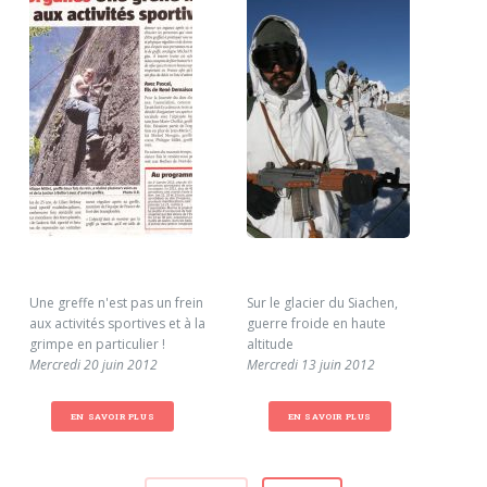
Une greffe n'est pas un frein
Sur le glacier du Siachen,
Lio
aux activités sportives et à la
guerre froide en haute
rac
grimpe en particulier !
altitude
Mar
Mercredi 20 juin 2012
Mercredi 13 juin 2012
EN SAVOIR PLUS
EN SAVOIR PLUS