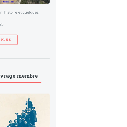
 : histoire et quelques
025
 PLUS
uvrage membre