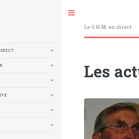
Toggle
Le G.H.M. en direct
DIRECT
Les ac
N
S
IVE