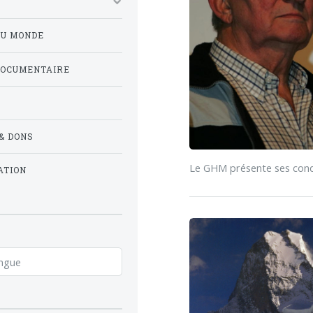
DU MONDE
DOCUMENTAIRE
& DONS
Le GHM présente ses condo
ATION