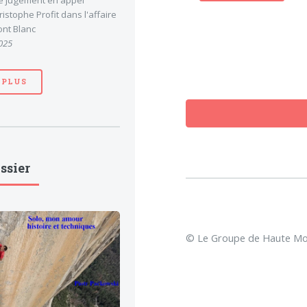
le jugement en appel
stophe Profit dans l'affaire
nt Blanc
025
 PLUS
ssier
© Le Groupe de Haute Mon