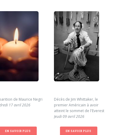
parition de Maurice Negri
Décès de Jim Whittaker, le
Cagnotte en
dredi 17 avril 2026
premier Américain à avoir
famille de 
atteint le sommet de l'Everest
Mardi 31 ma
Jeudi 09 avril 2026
EN SAVOIR PLUS
EN SAVOIR PLUS
EN S