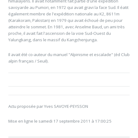
himalayens. Il avait notamment fait partie d'une expédition
savoyarde au Pumori, en 1972 qui avait gravi la face Sud. Il éatit
également membre de l'expédition nationale au K2, 8611m
(Karakoram, Pakistan) en 1979 qui avait échoué de peu pour
atteindre le sommet. En 1981, avec Anselme Baud, un ami très
proche, il avait fait l'ascension de la voie Sud-Ouest du
Yalungkang, dans le massif du Kangchenjunga.
Il avait été co-auteur du manuel "Alpinisme et escalade" (éd Club
alpin français / Seuil).
Actu proposée par Yves SAVOYE-PEYSSON
Mise en ligne le samedi 17 septembre 2011 à 17:00:25