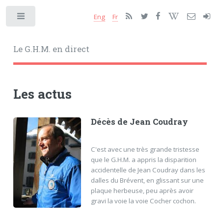
Eng
Fr
Toggle
Le G.H.M. en direct
Les actus
Décès de Jean Coudray
C'est avec une très grande tristesse
que le G.H.M. a appris la disparition
accidentelle de Jean Coudray dans les
dalles du Brévent, en glissant sur une
plaque herbeuse, peu après avoir
gravi la voie la voie Cocher cochon.