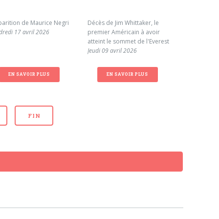
parition de Maurice Negri
Décès de Jim Whittaker, le
Cagnotte en
dredi 17 avril 2026
premier Américain à avoir
famille de 
atteint le sommet de l'Everest
Mardi 31 ma
Jeudi 09 avril 2026
EN SAVOIR PLUS
EN SAVOIR PLUS
EN S
FIN