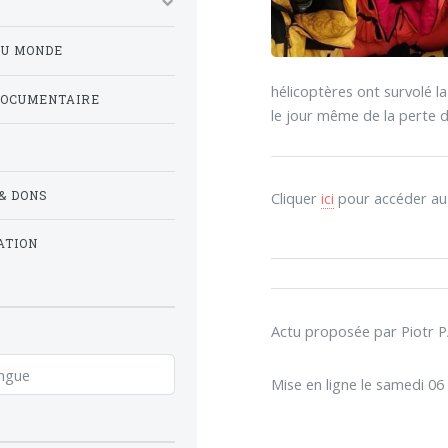
DU MONDE
hélicoptères ont survolé l
DOCUMENTAIRE
le jour même de la perte d
& DONS
Cliquer
ici
pour accéder au l
ATION
Actu proposée par Piotr
Mise en ligne le samedi 06 