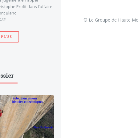
le jugement en appel
stophe Profit dans l'affaire
nt Blanc
© Le Groupe de Haute Mon
025
 PLUS
ssier