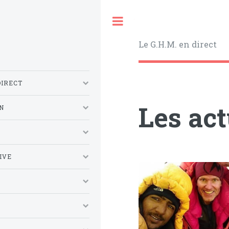
Toggle
Le G.H.M. en direct
DIRECT
Les ac
N
S
IVE