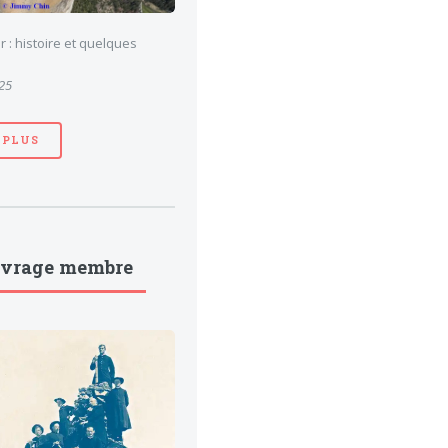
 : histoire et quelques
025
 PLUS
uvrage membre