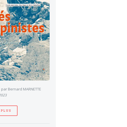
es par Bernard MARNETTE
 2023
 PLUS