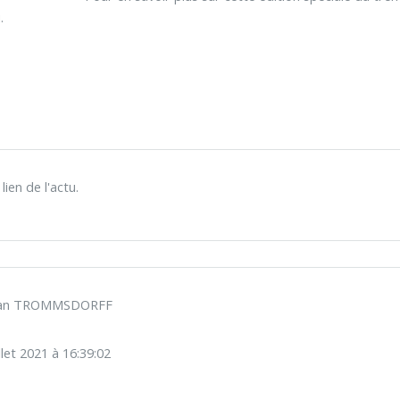
.
ien de l'actu.
stian TROMMSDORFF
illet 2021 à 16:39:02