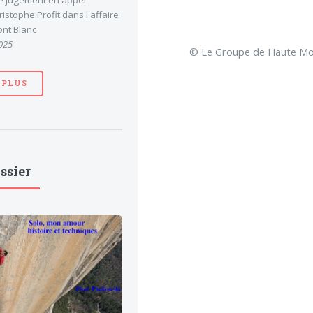
le jugement en appel
stophe Profit dans l'affaire
nt Blanc
025
© Le Groupe de Haute Mon
 PLUS
ssier