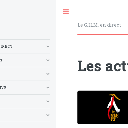
Toggle
Le G.H.M. en direct
DIRECT
Les ac
N
S
IVE