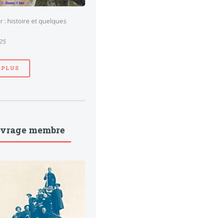
 : histoire et quelques
025
 PLUS
uvrage membre