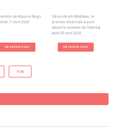
parition de Maurice Negri
Décès de Jim Whittaker, le
Cagnotte en
dredi 17 avril 2026
premier Américain à avoir
famille de 
atteint le sommet de l'Everest
Mardi 31 ma
Jeudi 09 avril 2026
EN SAVOIR PLUS
EN SAVOIR PLUS
EN S
FIN