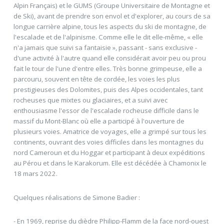
Alpin Français) et le GUMS (Groupe Universitaire de Montagne et
de Ski), avant de prendre son envol et d'explorer, au cours de sa
longue carrière alpine, tous les aspects du ski de montagne, de
l'escalade et de l'alpinisme. Comme elle le dit elle-même, « elle
n'a jamais que suivi sa fantaisie », passant - sans exclusive -
d'une activité à l'autre quand elle considérait avoir peu ou prou
fait le tour de l'une d'entre elles. Très bonne grimpeuse, elle a
parcouru, souvent en tête de cordée, les voies les plus
prestigieuses des Dolomites, puis des Alpes occidentales, tant
rocheuses que mixtes ou glaciaires, et a suivi avec
enthousiasme l'essor de l'escalade rocheuse difficile dans le
massif du Mont-Blanc où elle a participé à l'ouverture de
plusieurs voies. Amatrice de voyages, elle a grimpé sur tous les
continents, ouvrant des voies difficiles dans les montagnes du
nord Cameroun et du Hoggar et participant à deux expéditions
au Pérou et dans le Karakorum. Elle est décédée à Chamonix le
18 mars 2022.
Quelques réalisations de Simone Badier :
- En 1969, reprise du dièdre Philipp-Flamm de la face nord-ouest