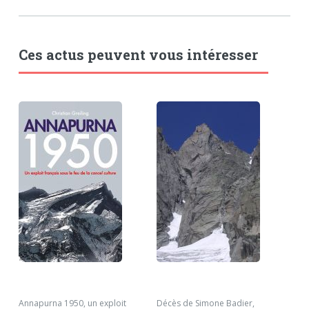
Ces actus peuvent vous intéresser
Annapurna 1950, un exploit
Décès de Simone Badier,
''So