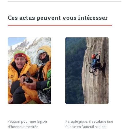
Ces actus peuvent vous intéresser
Pétition pour une légion
Paraplégique, il escalade une
Asc
d'honneur méritée
falaise en fauteuil roulant
(Pa