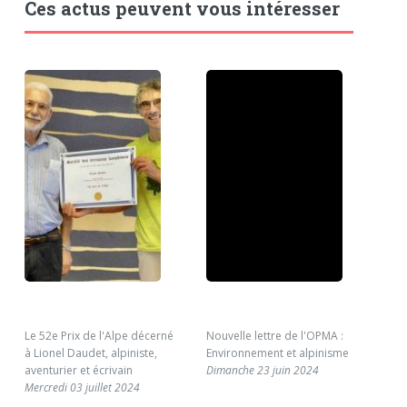
Ces actus peuvent vous intéresser
Le 52e Prix de l'Alpe décerné
Nouvelle lettre de l'OPMA :
Pio
à Lionel Daudet, alpiniste,
Environnement et alpinisme
lie
aventurier et écrivain
Dimanche 23 juin 2024
Dim
Mercredi 03 juillet 2024