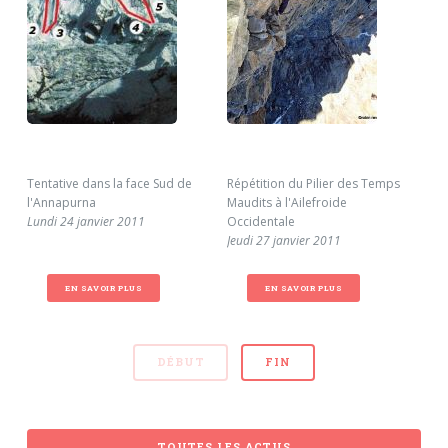
Tentative dans la face Sud de
Répétition du Pilier des Temps
Rép
l'Annapurna
Maudits à l'Ailefroide
Pin
Lundi 24 janvier 2011
Occidentale
(Oi
Jeudi 27 janvier 2011
Sam
EN SAVOIR PLUS
EN SAVOIR PLUS
DÉBUT
FIN
TOUTES LES ACTUS