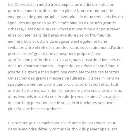
Les Others
est un média très complet, un média d'inspiration
pour les amoureux de sortie en pleine Nature (outdoor), de
voyages et de photographie. Avec plus de deux cents articles en
ligne, des magazines parfois thématiques d'une très grande
richesse, il est clair que
Les Others
est une mine d'or pour rêver
et se projeter dans de belles aventures selon l'humeur du
moment. Et la structure du magazine est également une
invitation à lire et relire les articles, sans nécessairement d'ordre
précis, s'imprégner d'une atmosphère propice à une
appréciation profonde de la Nature, mais aussi des Hommes et
de leurs environnements. L'esprit de
Les Others
et son éthique
(charte à signer) est en symbiose complète toutes ces facettes.
On est loin des grands messes de l'ultratrail, où des milliers de
spectateurs viennent vivre par procuration un sport et surtout
une performance, sans rien comprendre de la subtilité des lieux
dans lesquels tout cela se déroule. Je renvoie ainsi à un
article
de mon blog personnel sur le sujet, écrit quelques semaines
plus tôt. Une belle coïncidence !
Clairement, je suis tombé sous le charme de
Les Others
. Tout
dans le moindre détail, y compris le choix du papier épais, est