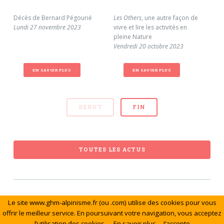
Décès de Bernard Pégourié
Les Others
, une autre façon de
Pio
Lundi 27 novembre 2023
vivre et lire les activités en
laur
pleine Nature
Mer
Vendredi 20 octobre 2023
EN SAVOIR PLUS
EN SAVOIR PLUS
DÉBUT
FIN
TOUTES LES ACTUS
Le site www.ghm-alpinisme.fr (ou .com) utilise des cookies pour vous
© Le Groupe de Haute Montagne. Tous droits réservés.
offrir le meilleur service. En poursuivant votre navigation, vous acceptez
l’utilisation des cookies.
En savoir plus
J’accepte