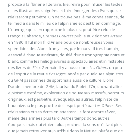
propice à la flânerie littéraire, lire, relire pour infuser les textes
et les illustrations soignées et faire émerger des rêves qui se
réaliseront peut-être. On ne trouve pas, à ma connaissance, de
tel média dans le milieu de l'alpinisme et c'est bien dommage.
L'ouvrage qui s'en rapproche le plus est peut-être celui de
François Labande,
Grandes Courses
publié aux éditions Artaud
en 1980. Il fut mon fil d'Ariane pour de nombreuses voies
splendides des Alpes françaises, par le narratif très humain,
associé à chaque itinéraire, doublé d'une iconographie noire et
blanc, comme les héliogravures si spectaculaires et inimittables
des livres de Félix Germain. Il y a aussi dans
Les Others
un peu
de l'esprit de la revue
Passages
lancée par quelques alpinistes
du GHM passionnés de sport mais aussi de culture. Lionel
Daudet, membre du GHM, lauréat du Piolet d'Or, sachant allier
alpinisme extrême, exploration de nouveaux massifs, parcours
originaux, est peut-être, avec quelques autres, l'alpiniste de
haut niveau le plus proche de l'esprit porté par
Les Others
. Ses
réalisations et ses écrits en attestent. Ils font encore rêver,
même des années plus tard. Autres temps donc, autres
époques, mais qui étaient plus proches du sens qu'il faut plus
que jamais retrouver aujourd'hui dans la Nature, plutôt que de