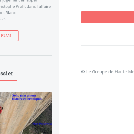
le jugement en appel
stophe Profit dans l'affaire
nt Blanc
025
 PLUS
© Le Groupe de Haute Mon
ssier