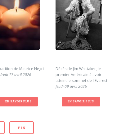
parition de Maurice Negri
Décès de Jim Whittaker, le
Cagnotte en
dredi 17 avril 2026
premier Américain à avoir
famille de 
atteint le sommet de l'Everest
Mardi 31 ma
Jeudi 09 avril 2026
EN SAVOIR PLUS
EN SAVOIR PLUS
EN S
FIN