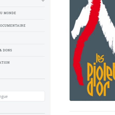
DU MONDE
DOCUMENTAIRE
& DONS
ATION