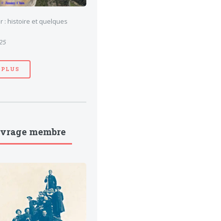
 : histoire et quelques
025
 PLUS
uvrage membre