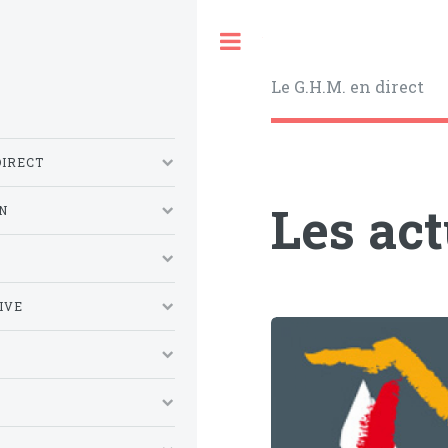
Toggle
Le G.H.M. en direct
DIRECT
Les ac
N
S
IVE