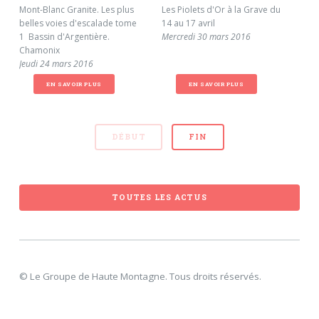
Mont-Blanc Granite. Les plus
Les Piolets d'Or à la Grave du
Des
belles voies d'escalade tome
14 au 17 avril
mon
1  Bassin d'Argentière.
Mercredi 30 mars 2016
Nat
Chamonix
Mar
Jeudi 24 mars 2016
EN SAVOIR PLUS
EN SAVOIR PLUS
DÉBUT
FIN
TOUTES LES ACTUS
© Le Groupe de Haute Montagne. Tous droits réservés.