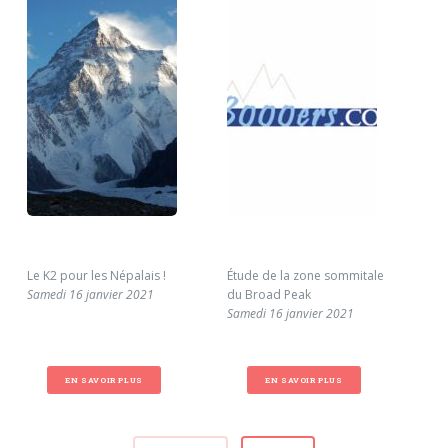
Le K2 pour les Népalais !
Étude de la zone sommitale
Par
Samedi 16 janvier 2021
du Broad Peak
sur
Samedi 16 janvier 2021
Mer
EN SAVOIR PLUS
EN SAVOIR PLUS