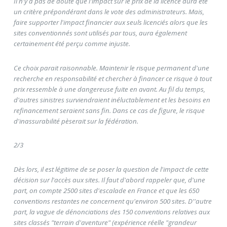
Il n'y a pas de doute que l'impact sur le prix de la licence aura été
un critère prépondérant dans le vote des administrateurs. Mais,
faire supporter l'impact financier aux seuls licenciés alors que les
sites conventionnés sont utilisés par tous, aura également
certainement été perçu comme injuste.
Ce choix parait raisonnable. Maintenir le risque permanent d'une
recherche en responsabilité et chercher à financer ce risque à tout
prix ressemble à une dangereuse fuite en avant. Au fil du temps,
d'autres sinistres surviendraient inéluctablement et les besoins en
refinancement seraient sans fin. Dans ce cas de figure, le risque
d'inassurabilité pèserait sur la fédération.
2/3
Dès lors, il est légitime de se poser la question de l'impact de cette
décision sur l'accès aux sites. Il faut d'abord rappeler que, d'une
part, on compte 2500 sites d'escalade en France et que les 650
conventions restantes ne concernent qu'environ 500 sites. D''autre
part, la vague de dénonciations des 150 conventions relatives aux
sites classés "terrain d'aventure" (expérience réelle "grandeur