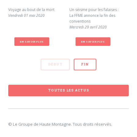
Voyage au bout de la mort
Un séisme pour les falaises :
Gra
Vendredi 01 mai 2020
La FFME annonce la fin des
inq
conventions
Lun
Mercredi 29 avril 2020
EN SAVOIR PLUS
EN SAVOIR PLUS
DÉBUT
FIN
TOUTES LES ACTUS
© Le Groupe de Haute Montagne. Tous droits réservés.