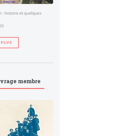
 : histoire et quelques
025
 PLUS
uvrage membre