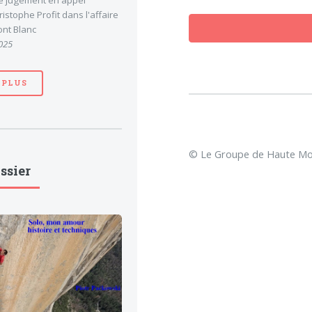
le jugement en appel
stophe Profit dans l'affaire
nt Blanc
025
 PLUS
© Le Groupe de Haute Mon
ssier