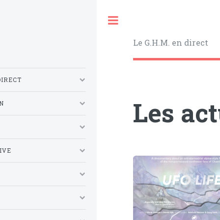
Toggle
Le G.H.M. en direct
DIRECT
Les ac
N
S
IVE