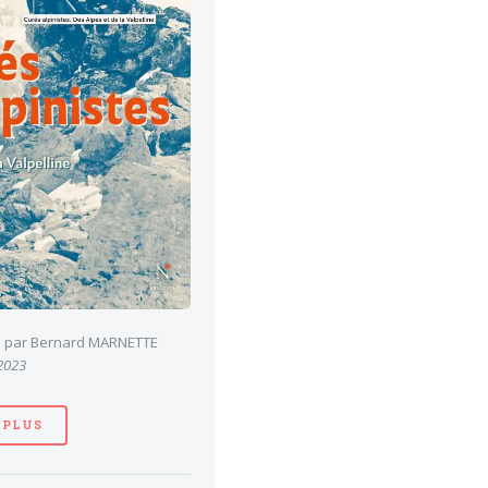
es par Bernard MARNETTE
 2023
 PLUS