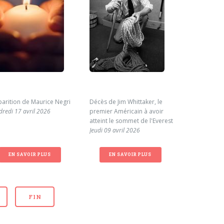
parition de Maurice Negri
Décès de Jim Whittaker, le
Cagnotte en
dredi 17 avril 2026
premier Américain à avoir
famille de 
atteint le sommet de l'Everest
Mardi 31 ma
Jeudi 09 avril 2026
EN SAVOIR PLUS
EN SAVOIR PLUS
EN S
FIN