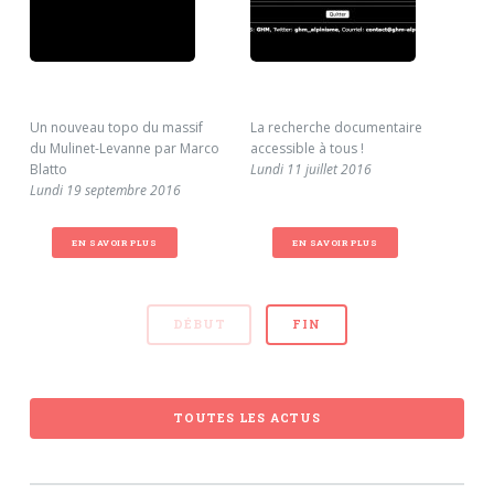
Un nouveau topo du massif
La recherche documentaire
Les
du Mulinet-Levanne par Marco
accessible à tous !
lig
Blatto
Lundi 11 juillet 2016
Ven
Lundi 19 septembre 2016
EN SAVOIR PLUS
EN SAVOIR PLUS
DÉBUT
FIN
TOUTES LES ACTUS