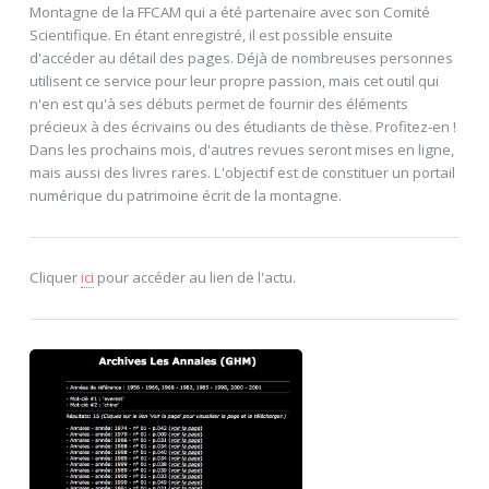
Montagne de la FFCAM qui a été partenaire avec son Comité
Scientifique. En étant enregistré, il est possible ensuite
d'accéder au détail des pages. Déjà de nombreuses personnes
utilisent ce service pour leur propre passion, mais cet outil qui
n'en est qu'à ses débuts permet de fournir des éléments
précieux à des écrivains ou des étudiants de thèse. Profitez-en !
Dans les prochains mois, d'autres revues seront mises en ligne,
mais aussi des livres rares. L'objectif est de constituer un portail
numérique du patrimoine écrit de la montagne.
Cliquer
ici
pour accéder au lien de l'actu.