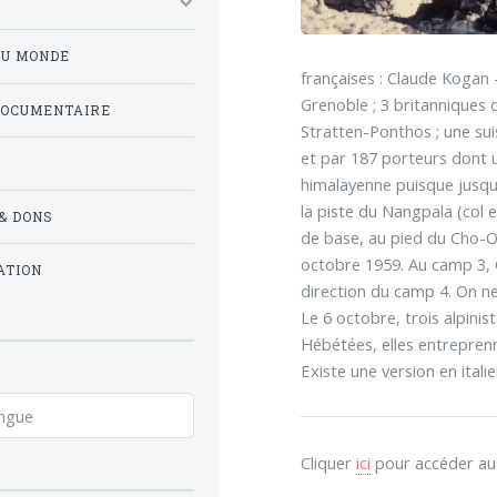
DU MONDE
françaises : Claude Kogan
Grenoble ; 3 britanniques 
DOCUMENTAIRE
Stratten-Ponthos ; une sui
et par 187 porteurs dont 
himalayenne puisque jusqu
la piste du Nangpala (col e
& DONS
de base, au pied du Cho-Oy
octobre 1959. Au camp 3, 
ATION
direction du camp 4. On ne
Le 6 octobre, trois alpinis
Hébétées, elles entrepren
Existe une version en italie
Cliquer
ici
pour accéder au l