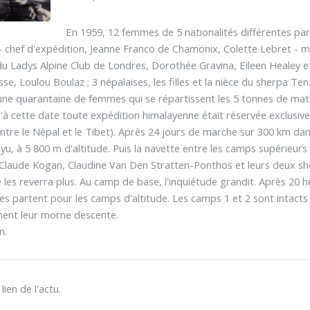
En 1959, 12 femmes de 5 nationalités différentes par
 - chef d'expédition, Jeanne Franco de Chamonix, Colette Lebret - 
du Ladys Alpine Club de Londres, Dorothée Gravina, Eileen Healey e
sse, Loulou Boulaz ; 3 népalaises, les filles et la nièce du sherpa 
une quarantaine de femmes qui se répartissent les 5 tonnes de mat
'à cette date toute expédition himalayenne était réservée exclusi
ntre le Népal et le Tibet). Après 24 jours de marche sur 300 km dans l
u, à 5 800 m d'altitude. Puis la navette entre les camps supérieu
Claude Kogan, Claudine Van Den Stratten-Ponthos et leurs deux she
 les reverra plus. Au camp de base, l'inquiétude grandit. Après 20 
tes partent pour les camps d'altitude. Les camps 1 et 2 sont intacts 
nent leur morne descente.
n.
ien de l'actu.