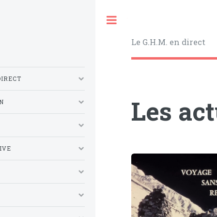
Toggle
Le G.H.M. en direct
DIRECT
Les ac
N
S
IVE