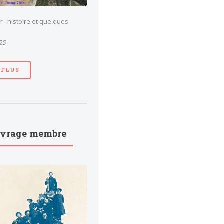
 : histoire et quelques
025
 PLUS
uvrage membre