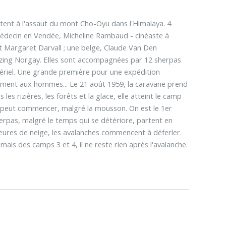
tent à l'assaut du mont Cho-Oyu dans l'Himalaya. 4
médecin en Vendée, Micheline Rambaud - cinéaste à
t Margaret Darvall ; une belge, Claude Van Den
Tenzing Norgay. Elles sont accompagnées par 12 sherpas
ériel. Une grande première pour une expédition
vement aux hommes... Le 21 août 1959, la caravane prend
es rizières, les forêts et la glace, elle atteint le camp
rs peut commencer, malgré la mousson. On est le 1er
rpas, malgré le temps qui se détériore, partent en
heures de neige, les avalanches commencent à déferler.
mais des camps 3 et 4, il ne reste rien après l'avalanche.