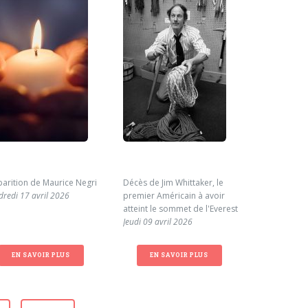
parition de Maurice Negri
Décès de Jim Whittaker, le
Cagnotte en
dredi 17 avril 2026
premier Américain à avoir
famille de 
atteint le sommet de l'Everest
Mardi 31 ma
Jeudi 09 avril 2026
EN SAVOIR PLUS
EN SAVOIR PLUS
EN S