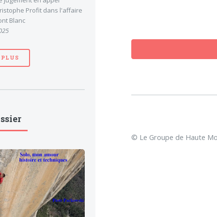
le jugement en appel
stophe Profit dans l'affaire
nt Blanc
025
 PLUS
ssier
© Le Groupe de Haute Mon