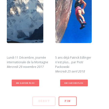
Lundi 11 Décembre, journée
5 ans déjà Patrick Edlinger
Pio
internationale de la Montagne
n'est plus... par Piotr
20
Mercredi 29 novembre 2017
Packowski
Lun
Mercredi 25 avril 2018
EN SAVOIR PLUS
EN SAVOIR PLUS
DÉBUT
FIN