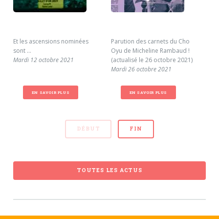
Et les ascensions nominées
Parution des carnets du Cho
Les
sont ...
Oyu de Micheline Rambaud !
(19
Mardi 12 octobre 2021
(actualisé le 26 octobre 2021)
Ven
Mardi 26 octobre 2021
EN SAVOIR PLUS
EN SAVOIR PLUS
DÉBUT
FIN
TOUTES LES ACTUS