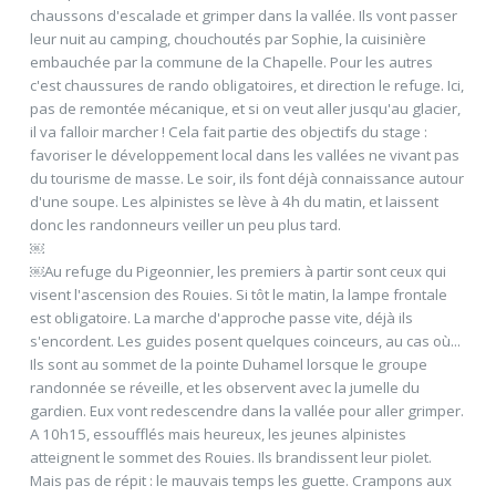
chaussons d'escalade et grimper dans la vallée. Ils vont passer
leur nuit au camping, chouchoutés par Sophie, la cuisinière
embauchée par la commune de la Chapelle. Pour les autres
c'est chaussures de rando obligatoires, et direction le refuge. Ici,
pas de remontée mécanique, et si on veut aller jusqu'au glacier,
il va falloir marcher ! Cela fait partie des objectifs du stage :
favoriser le développement local dans les vallées ne vivant pas
du tourisme de masse. Le soir, ils font déjà connaissance autour
d'une soupe. Les alpinistes se lève à 4h du matin, et laissent
donc les randonneurs veiller un peu plus tard.
￼
￼Au refuge du Pigeonnier, les premiers à partir sont ceux qui
visent l'ascension des Rouies. Si tôt le matin, la lampe frontale
est obligatoire. La marche d'approche passe vite, déjà ils
s'encordent. Les guides posent quelques coinceurs, au cas où...
Ils sont au sommet de la pointe Duhamel lorsque le groupe
randonnée se réveille, et les observent avec la jumelle du
gardien. Eux vont redescendre dans la vallée pour aller grimper.
A 10h15, essoufflés mais heureux, les jeunes alpinistes
atteignent le sommet des Rouies. Ils brandissent leur piolet.
Mais pas de répit : le mauvais temps les guette. Crampons aux