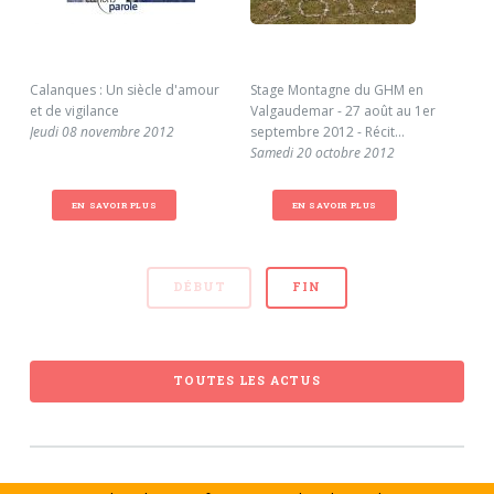
Calanques : Un siècle d'amour
Stage Montagne du GHM en
Dra
et de vigilance
Valgaudemar - 27 août au 1er
Jeu
Jeudi 08 novembre 2012
septembre 2012 - Récit...
Samedi 20 octobre 2012
EN SAVOIR PLUS
EN SAVOIR PLUS
DÉBUT
FIN
TOUTES LES ACTUS