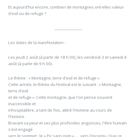
Et aujourd'hui encore, combien de montagnes ont-elles valeur
d'exil ou de refuge ? 
_______________
Les dates de la manifestation :
Les jeudi 2 août (à partir de 18 h 00), les vendredi 3 et samedi 4
août (à partir de 9 h 00).
Le thème : « Montagne, terre d'exil et de refuge ».
Cette année, le thème du Festival est le suivant : « Montagne,
terre d'exil
et de refuge ». Cette montagne, que l'on pense souvent
inaccessible et
inhospitalière, a tant de fois, attiré l'Homme au cours de
l'histoire.
Bravant sa peur et ses plus profondes angoisses, l'être humain
s'est engagé
vers le sommet ; le « Pic sans nom » ... , vers l'inconnu. Que ce