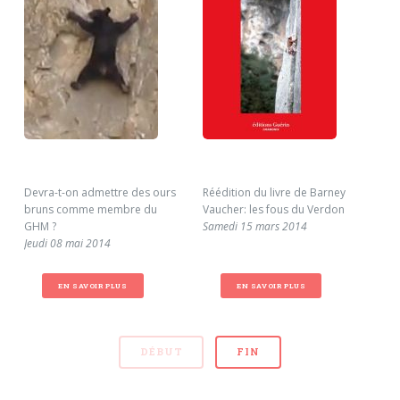
Devra-t-on admettre des ours
Réédition du livre de Barney
ANN
bruns comme membre du
Vaucher: les fous du Verdon
DER
GHM ?
Samedi 15 mars 2014
Lun
Jeudi 08 mai 2014
EN SAVOIR PLUS
EN SAVOIR PLUS
DÉBUT
FIN