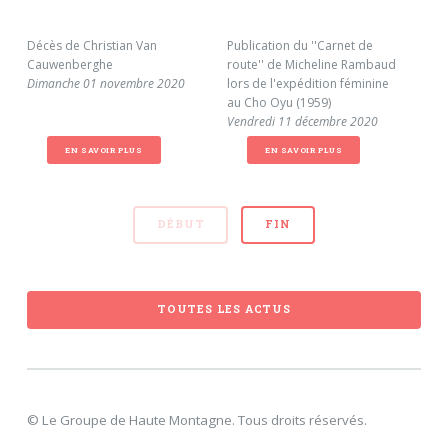
Décès de Christian Van
Publication du ''Carnet de
De 
Cauwenberghe
route'' de Micheline Rambaud
Wik
Dimanche 01 novembre 2020
lors de l'expédition féminine
Ram
au Cho Oyu (1959)
Mar
Vendredi 11 décembre 2020
EN SAVOIR PLUS
EN SAVOIR PLUS
DÉBUT
FIN
TOUTES LES ACTUS
© Le Groupe de Haute Montagne. Tous droits réservés.