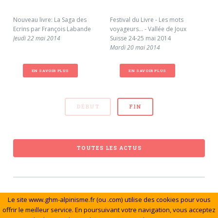
Nouveau livre: La Saga des
Festival du Livre - Les mots
Eté 
Ecrins par François Labande
voyageurs... - Vallée de Joux
Bel
Jeudi 22 mai 2014
Suisse 24-25 mai 2014
Mar
Mardi 20 mai 2014
EN SAVOIR PLUS
EN SAVOIR PLUS
DÉBUT
FIN
TOUTES LES ACTUS
Le site www.ghm-alpinisme.fr (ou .com) utilise des cookies pour vous
© Le Groupe de Haute Montagne. Tous droits réservés.
offrir le meilleur service. En poursuivant votre navigation, vous acceptez