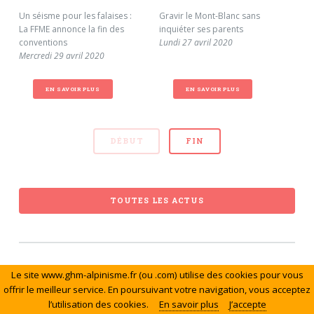
Un séisme pour les falaises :
Gravir le Mont-Blanc sans
Ava
La FFME annonce la fin des
inquiéter ses parents
doc
conventions
Lundi 27 avril 2020
pre
Mercredi 29 avril 2020
nor
Ven
EN SAVOIR PLUS
EN SAVOIR PLUS
DÉBUT
FIN
TOUTES LES ACTUS
Le site www.ghm-alpinisme.fr (ou .com) utilise des cookies pour vous
© Le Groupe de Haute Montagne. Tous droits réservés.
offrir le meilleur service. En poursuivant votre navigation, vous acceptez
l’utilisation des cookies.
En savoir plus
J’accepte