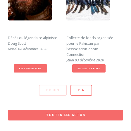
Décès du légendaire alpiniste
Collecte de fonds organisée
Ham
Doug Scott
pour le Pakistan par
Mar
Mardi 08 décembre 2020
l'association Zoom
Connection
Jeudi 03 décembre 2020
EN SAVOIR PLUS
EN SAVOIR PLUS
DÉBUT
FIN
TOUTES LES ACTUS