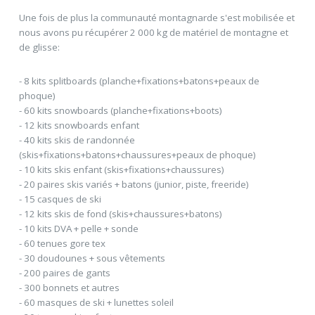
Une fois de plus la communauté montagnarde s'est mobilisée et
nous avons pu récupérer 2 000 kg de matériel de montagne et
de glisse:
- 8 kits splitboards (planche+fixations+batons+peaux de
phoque)
- 60 kits snowboards (planche+fixations+boots)
- 12 kits snowboards enfant
- 40 kits skis de randonnée
(skis+fixations+batons+chaussures+peaux de phoque)
- 10 kits skis enfant (skis+fixations+chaussures)
- 20 paires skis variés + batons (junior, piste, freeride)
- 15 casques de ski
- 12 kits skis de fond (skis+chaussures+batons)
- 10 kits DVA + pelle + sonde
- 60 tenues gore tex
- 30 doudounes + sous vêtements
- 200 paires de gants
- 300 bonnets et autres
- 60 masques de ski + lunettes soleil