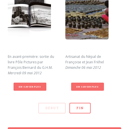
En avant-première: sortie du
Artisanat du Népal de
Le 
livre Pôle Pictures par
Françoise et Jean Fréhel
Cal
François Bernard du G.H.M.
Dimanche 06 mai 2012
déc
Mercredi 09 mai 2012
dat
Jeu
EN SAVOIR PLUS
EN SAVOIR PLUS
DÉBUT
FIN