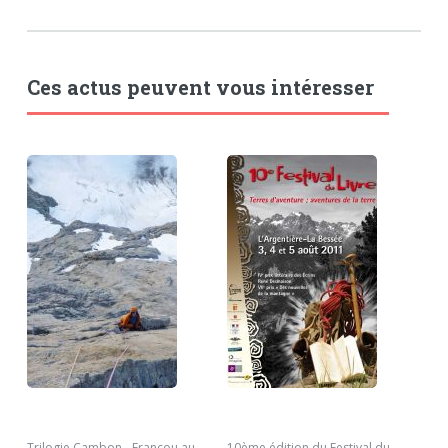
Ces actus peuvent vous intéresser
Trilogie Cambon - Francou au
10ème édition du Festival du
Ecr