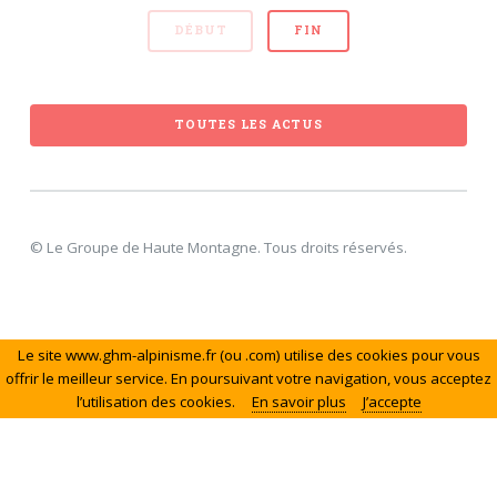
DÉBUT
FIN
TOUTES LES ACTUS
© Le Groupe de Haute Montagne. Tous droits réservés.
Le site www.ghm-alpinisme.fr (ou .com) utilise des cookies pour vous
offrir le meilleur service. En poursuivant votre navigation, vous acceptez
l’utilisation des cookies.
En savoir plus
J’accepte