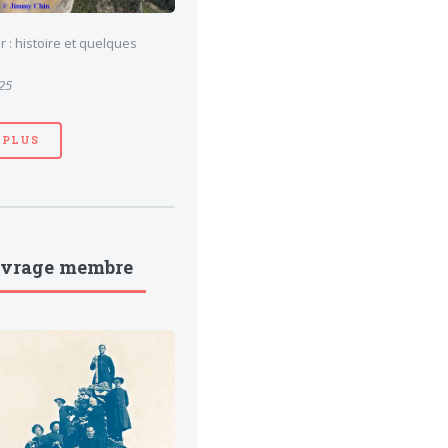
 : histoire et quelques
025
 PLUS
uvrage membre