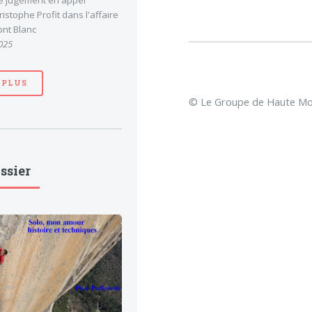
le jugement en appel
stophe Profit dans l'affaire
nt Blanc
025
 PLUS
© Le Groupe de Haute Mon
ssier