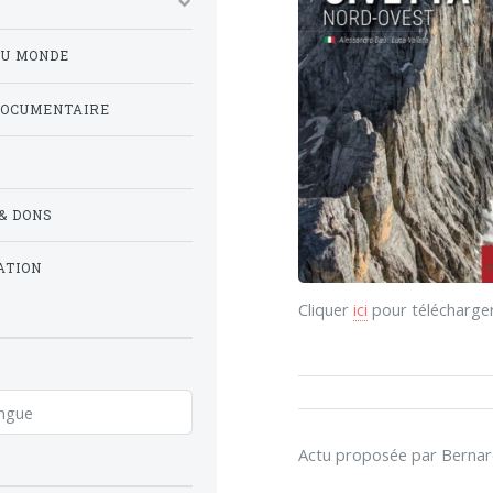
DU MONDE
DOCUMENTAIRE
& DONS
ATION
Cliquer
ici
pour télécharge
Actu proposée par Bern