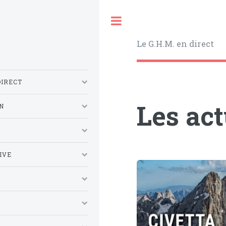
Toggle
Le G.H.M. en direct
DIRECT
Les ac
N
S
IVE