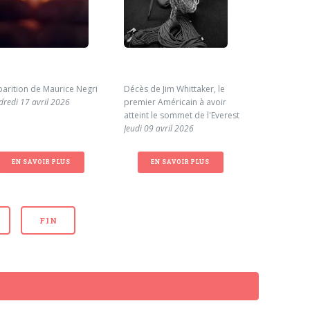
parition de Maurice Negri
Décès de Jim Whittaker, le
Cagnotte en
dredi 17 avril 2026
premier Américain à avoir
famille de 
atteint le sommet de l'Everest
Mardi 31 ma
Jeudi 09 avril 2026
EN SAVOIR PLUS
EN SAVOIR PLUS
EN S
FIN