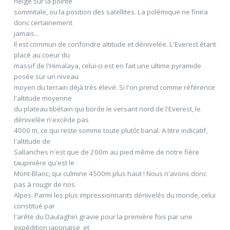
neige sur la pointe
sommitale, ou la position des satellites. La polémique ne finira
donc certainement
jamais...
Il est commun de confondre altitude et dénivelée. L'Everest étant
placé au coeur du
massif de l'Himalaya, celui-ci est en fait une ultime pyramide
posée sur un niveau
moyen du terrain déjà très élevé. Si l'on prend comme référence
l'altitude moyenne
du plateau tibétain qui borde le versant nord de l'Everest, le
dénivelée n'excède pas
4000 m, ce qui reste somme toute plutôt banal. A titre indicatif,
l'altitude de
Sallanches n'est que de 200m au pied même de notre fière
taupinière qu'est le
Mont-Blanc, qui culmine 4500m plus haut ! Nous n'avons donc
pas à rougir de nos
Alpes. Parmi les plus impressionnants dénivelés du monde, celui
constitué par
l'arête du Daulaghiri gravie pour la première fois par une
expédition japonaise, et