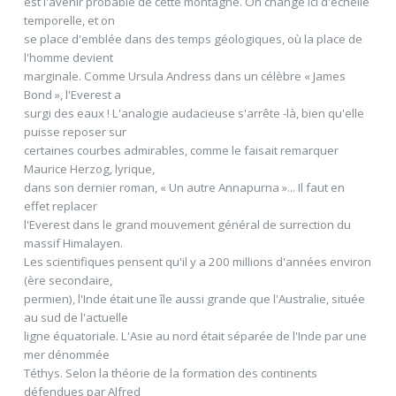
est l'avenir probable de cette montagne. On change ici d'echelle
temporelle, et on
se place d'emblée dans des temps géologiques, où la place de
l'homme devient
marginale. Comme Ursula Andress dans un célèbre « James
Bond », l'Everest a
surgi des eaux ! L'analogie audacieuse s'arrête -là, bien qu'elle
puisse reposer sur
certaines courbes admirables, comme le faisait remarquer
Maurice Herzog, lyrique,
dans son dernier roman, « Un autre Annapurna »... Il faut en
effet replacer
l'Everest dans le grand mouvement général de surrection du
massif Himalayen.
Les scientifiques pensent qu'il y a 200 millions d'années environ
(ère secondaire,
permien), l'Inde était une île aussi grande que l'Australie, située
au sud de l'actuelle
ligne équatoriale. L'Asie au nord était séparée de l'Inde par une
mer dénommée
Téthys. Selon la théorie de la formation des continents
défendues par Alfred