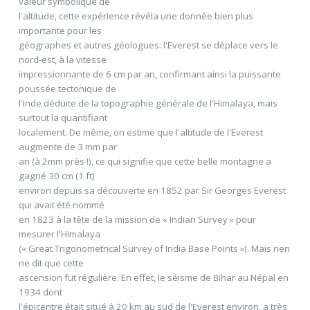
valeur symbolique de
l'altitude, cette expérience révéla une donnée bien plus
importante pour les
géographes et autres géologues: l'Everest se déplace vers le
nord-est, à la vitesse
impressionnante de 6 cm par an, confirmant ainsi la puissante
poussée tectonique de
l'Inde déduite de la topographie générale de l'Himalaya, mais
surtout la quantifiant
localement. De même, on estime que l'altitude de l'Everest
augmente de 3 mm par
an (à 2mm près !), ce qui signifie que cette belle montagne a
gagné 30 cm (1 ft)
environ depuis sa découverte en 1852 par Sir Georges Everest
qui avait été nommé
en 1823 à la tête de la mission de « Indian Survey » pour
mesurer l'Himalaya
(« Great Trigonometrical Survey of India Base Points »). Mais rien
ne dit que cette
ascension fut régulière. En effet, le séisme de Bihar au Népal en
1934 dont
l'épicentre était situé à 20 km au sud de l'Everest environ, a très