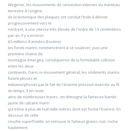
Wegener, les mouvements de convection internes du manteau
terrestre à l'origine
de la tectonique des plaques ont conduit l'Inde à dériver
progressivement vers le
nord-est, à une vitesse très élevée de l'ordre de 15 centimètres
par an. Il y a environ
65 millions d'années (Eocène)
les fonds marins commencèrent à se soulever, puis une
première chaine de
montagne émergea, conséquence de la formidable collision
entre les deux
continents. Dans ce mouvement général, les sédiments marins
furent plissés et
métamorphosés par le fait de l'énorme pression exercée au fil
du temps. Il en reste
ainsi de nombreuses traces , en témoigne la fameuse bande
jaune de calcaire marin
qui trône à plus de huit mille mètres dont est formé l'Everest. En
dessous de cette
couche superficielle, on retrouve le fameux gneiss noir, roche
hautement