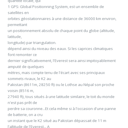
quantité locale, qui
1 GPS: Global Positionning System, est un ensemble de
satellites en
orbites géostationnaires à une distance de 36000 km environ,
permettant
un positionnement absolu de chaque point du globe (altitude,
latitude,
longitude) par triangulation.
dépend ainsi du niveau des eaux. Si les caprices climatiques
font remonter ce
dernier significativement, l'Everest sera ainsi impitoyablement
amputé de quelques
mètres, mais compte tenu de l'écart avec ses principaux
sommets rivaux, le K2 au
Pakistan (8611m, 28250 ft) ou le Lothse au Népal son proche
voisin (8516 m,
27940 ft), tous situés à une latitude similaire, le toit du monde
n'est pas prêt de
perdre sa couronne...Et cela même si à l'occasion d'une panne
de batterie, on a cru
un instant que le K2 situé au Pakistan dépassait de 11 m
l'altitude de l'Everest... A