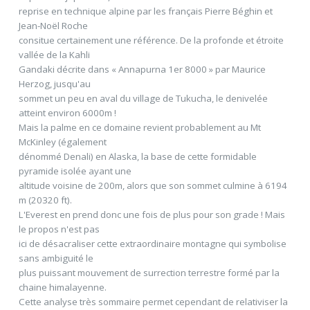
reprise en technique alpine par les français Pierre Béghin et
Jean-Noël Roche
consitue certainement une référence. De la profonde et étroite
vallée de la Kahli
Gandaki décrite dans « Annapurna 1er 8000 » par Maurice
Herzog, jusqu'au
sommet un peu en aval du village de Tukucha, le denivelée
atteint environ 6000m !
Mais la palme en ce domaine revient probablement au Mt
McKinley (également
dénommé Denali) en Alaska, la base de cette formidable
pyramide isolée ayant une
altitude voisine de 200m, alors que son sommet culmine à 6194
m (20320 ft).
L'Everest en prend donc une fois de plus pour son grade ! Mais
le propos n'est pas
ici de désacraliser cette extraordinaire montagne qui symbolise
sans ambiguité le
plus puissant mouvement de surrection terrestre formé par la
chaine himalayenne.
Cette analyse très sommaire permet cependant de relativiser la