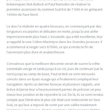
britanniques Nick Bullock et Paul Ramsden de réaliser la
première ascension du sommet Sud-Est de 7 046 m en grimpant
1600m de Face Nord.
Le duo l'a réalisée en quatre bivouacs, en commençant par des
longueurs escarpées et délicates en mixte, jusqu'à une arête
impressionnante plus haut. L'escalade, qui a été excellente, leur
a rappelé la voie Colton-MacIntyre dans les Grandes Jorasses. Il
a commencé à neiger vers 6700m, ce qui a rendu la fin de
l'ascension plus dure et avalancheuse.
Convaincus que la meilleure descente serait de suivre la crête
sommitale vierge et raide jusqu'à un col, puis de continuer par le
nord jusqu'au camp de base, Paul et Nick se sont retrouvés
coincés dans un épais nuage qui a finalement compliqué leur
navigation. Après un dernier bivouac et plusieurs rappels, une
brève éclaircie leur a heureusement permis de préciser un peu
mieux leur position et de rejoindre le col. De là, ils se sont rendus
compte que l'itinéraire le plus sûr était une redescente en face
Sud, ce qui leur a imposé de sortir par une vallée totalement