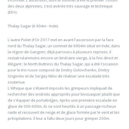
inconnue. L'ascension, dont le sommet a été le premier 7000m
des deux alpinistes, s'est avérée très sauvage et technique
(ED+).
Thalay Sagar (6 904m - Inde)
L'autre Piolet d'Or 2017 met en avant l'ascension par la face
nord du Thalay Sagar, un sommet de 6904m situé en Inde, dans
la région de Gangotri, déjà parcouru à plusieurs reprises. Il
restait néanmoins encore un itinéraire vierge, à la fois direct et
élégant : le North Buttress du Thalay Sagar, qui a été l'occasion
pour le trio russe composé de Dmitry Golovchenko, Dmitry
Grigoriev et de Sergey Nilov de réaliser une escalade très
soutenue.
L'éthique que s'étaient imposés les grimpeurs impliquait de
rechercher des endroits appropriés pour bivouaquer plutôt que
de s'équiper de portaledges. Après une première escalade en
glace de 500-600m, ils se sont heurtés à un passage rocheux
raide et recouvert de neige et de glace formée par le vent et les
précipitations. Il leur a fallu deux jours pour grimper 200m.