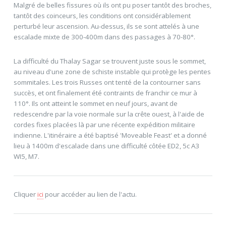
Malgré de belles fissures où ils ont pu poser tantôt des broches,
tantôt des coinceurs, les conditions ont considérablement
perturbé leur ascension. Au-dessus, ils se sont attelés à une
escalade mixte de 300-400m dans des passages à 70-80°.
La difficulté du Thalay Sagar se trouvent juste sous le sommet,
au niveau d'une zone de schiste instable qui protège les pentes
sommitales. Les trois Russes ont tenté de la contourner sans
succès, et ont finalement été contraints de franchir ce mur à
110°. Ils ont atteint le sommet en neuf jours, avant de
redescendre par la voie normale sur la crête ouest, à l'aide de
cordes fixes placées là par une récente expédition militaire
indienne. L'itinéraire a été baptisé 'Moveable Feast' et a donné
lieu à 1400m d'escalade dans une difficulté côtée ED2, 5c A3
WI5, M7.
Cliquer
ici
pour accéder au lien de l'actu.