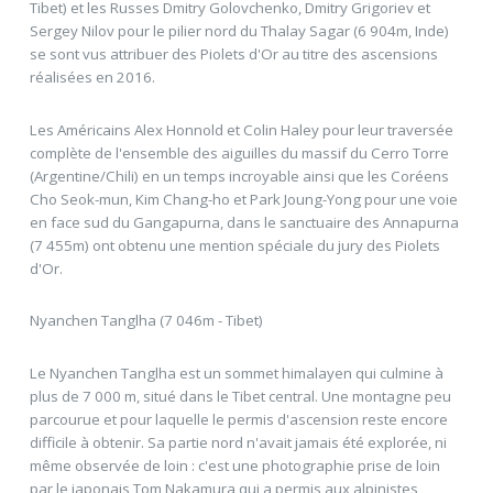
Tibet) et les Russes Dmitry Golovchenko, Dmitry Grigoriev et
Sergey Nilov pour le pilier nord du Thalay Sagar (6 904m, Inde)
se sont vus attribuer des Piolets d'Or au titre des ascensions
réalisées en 2016.
Les Américains Alex Honnold et Colin Haley pour leur traversée
complète de l'ensemble des aiguilles du massif du Cerro Torre
(Argentine/Chili) en un temps incroyable ainsi que les Coréens
Cho Seok-mun, Kim Chang-ho et Park Joung-Yong pour une voie
en face sud du Gangapurna, dans le sanctuaire des Annapurna
(7 455m) ont obtenu une mention spéciale du jury des Piolets
d'Or.
Nyanchen Tanglha (7 046m - Tibet)
Le Nyanchen Tanglha est un sommet himalayen qui culmine à
plus de 7 000 m, situé dans le Tibet central. Une montagne peu
parcourue et pour laquelle le permis d'ascension reste encore
difficile à obtenir. Sa partie nord n'avait jamais été explorée, ni
même observée de loin : c'est une photographie prise de loin
par le japonais Tom Nakamura qui a permis aux alpinistes