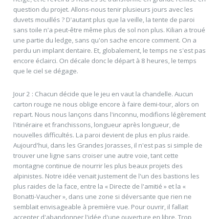
question du projet. Allons-nous tenir plusieurs jours avec les
duvets mouillés ? D'autant plus que la veille, la tente de paroi
sans toile n'a peut-être même plus de sol non plus. Kilian a troué
une partie du ledge, sans qu'on sache encore comment. On a
perdu un implant dentaire. Et, globalement, le temps ne s'est pas
encore éclairci. On décale donc le départ à 8 heures, le temps
que le ciel se dégage.
Jour 2 : Chacun décide que le jeu en vaut la chandelle. Aucun
carton rouge ne nous oblige encore à faire demi-tour, alors on
repart. Nous nous lançons dans l'inconnu, modifions légèrement
l'itinéraire et franchissons, longueur après longueur, de
nouvelles difficultés. La paroi devient de plus en plus raide.
Aujourd'hui, dans les Grandes Jorasses, il n'est pas si simple de
trouver une ligne sans croiser une autre voie, tant cette
montagne continue de nourrir les plus beaux projets des
alpinistes. Notre idée venait justement de l'un des bastions les
plus raides de la face, entre la « Directe de l'amitié » et la «
Bonatti-Vaucher », dans une zone si déversante que rien ne
semblait envisageable à première vue. Pour ouvrir, il fallait
accepter d'abandonner l'idée d'une ouverture en libre. Trop