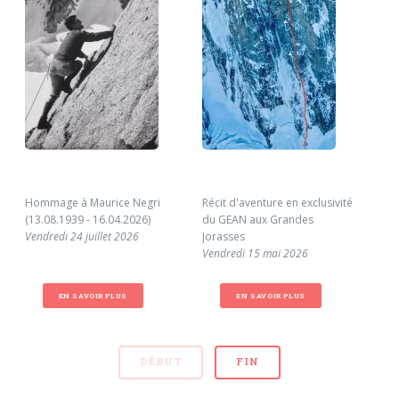
Hommage à Maurice Negri
Récit d'aventure en exclusivité
Dis
(13.08.1939 - 16.04.2026)
du GEAN aux Grandes
Ven
Vendredi 24 juillet 2026
Jorasses
Vendredi 15 mai 2026
EN SAVOIR PLUS
EN SAVOIR PLUS
DÉBUT
FIN