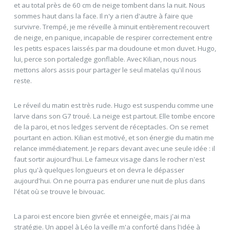
et au total près de 60 cm de neige tombent dans la nuit. Nous
sommes haut dans la face. Il n'y a rien d'autre à faire que
survivre. Trempé, je me réveille à minuit entièrement recouvert
de neige, en panique, incapable de respirer correctement entre
les petits espaces laissés par ma doudoune et mon duvet. Hugo,
lui, perce son portaledge gonflable. Avec Kilian, nous nous
mettons alors assis pour partager le seul matelas qu'il nous
reste.
Le réveil du matin est très rude. Hugo est suspendu comme une
larve dans son G7 troué. La neige est partout. Elle tombe encore
de la paroi, et nos ledges servent de réceptacles. On se remet
pourtant en action. Kilian est motivé, et son énergie du matin me
relance immédiatement. Je repars devant avec une seule idée : il
faut sortir aujourd'hui. Le fameux visage dans le rocher n'est
plus qu'à quelques longueurs et on devra le dépasser
aujourd'hui. On ne pourra pas endurer une nuit de plus dans
l'état où se trouve le bivouac.
La paroi est encore bien givrée et enneigée, mais j'ai ma
stratégie. Un appel à Léo la veille m'a conforté dans l'idée à