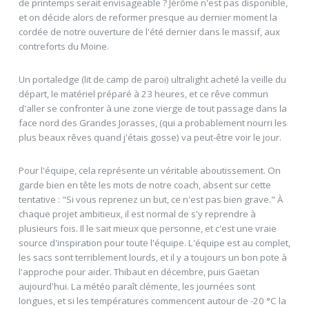
de printemps serait envisageable ? Jérôme n'est pas disponible,
et on décide alors de reformer presque au dernier moment la
cordée de notre ouverture de l'été dernier dans le massif, aux
contreforts du Moine.
Un portaledge (lit de camp de paroi) ultralight acheté la veille du
départ, le matériel préparé à 23 heures, et ce rêve commun
d'aller se confronter à une zone vierge de tout passage dans la
face nord des Grandes Jorasses, (qui a probablement nourri les
plus beaux rêves quand j'étais gosse) va peut-être voir le jour.
Pour l'équipe, cela représente un véritable aboutissement. On
garde bien en tête les mots de notre coach, absent sur cette
tentative : "Si vous reprenez un but, ce n'est pas bien grave." À
chaque projet ambitieux, il est normal de s'y reprendre à
plusieurs fois. Il le sait mieux que personne, et c'est une vraie
source d'inspiration pour toute l'équipe. L'équipe est au complet,
les sacs sont terriblement lourds, et il y a toujours un bon pote à
l'approche pour aider. Thibaut en décembre, puis Gaëtan
aujourd'hui. La météo paraît clémente, les journées sont
longues, et si les températures commencent autour de -20 °C la