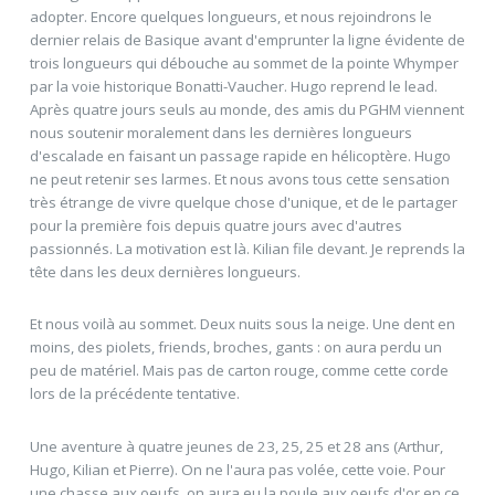
adopter. Encore quelques longueurs, et nous rejoindrons le
dernier relais de Basique avant d'emprunter la ligne évidente de
trois longueurs qui débouche au sommet de la pointe Whymper
par la voie historique Bonatti-Vaucher. Hugo reprend le lead.
Après quatre jours seuls au monde, des amis du PGHM viennent
nous soutenir moralement dans les dernières longueurs
d'escalade en faisant un passage rapide en hélicoptère. Hugo
ne peut retenir ses larmes. Et nous avons tous cette sensation
très étrange de vivre quelque chose d'unique, et de le partager
pour la première fois depuis quatre jours avec d'autres
passionnés. La motivation est là. Kilian file devant. Je reprends la
tête dans les deux dernières longueurs.
Et nous voilà au sommet. Deux nuits sous la neige. Une dent en
moins, des piolets, friends, broches, gants : on aura perdu un
peu de matériel. Mais pas de carton rouge, comme cette corde
lors de la précédente tentative.
Une aventure à quatre jeunes de 23, 25, 25 et 28 ans (Arthur,
Hugo, Kilian et Pierre). On ne l'aura pas volée, cette voie. Pour
une chasse aux oeufs, on aura eu la poule aux oeufs d'or en ce