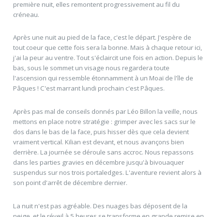
première nuit, elles remontent progressivement au fil du
créneau.
Après une nuit au pied de la face, c'est le départ. J'espère de
tout coeur que cette fois sera la bonne. Mais à chaque retour ici,
j'ai la peur au ventre. Tout s'éclaircit une fois en action. Depuis le
bas, sous le sommet un visage nous regardera toute
l'ascension qui ressemble étonnamment à un Moaï de l'île de
Pâques ! C'est marrant lundi prochain c'est Pâques.
Après pas mal de conseils donnés par Léo Billon la veille, nous
mettons en place notre stratégie : grimper avec les sacs sur le
dos dans le bas de la face, puis hisser dès que cela devient
vraiment vertical. Kilian est devant, et nous avançons bien
derrière. La journée se déroule sans accroc. Nous repassons
dans les parties gravies en décembre jusqu'à bivouaquer
suspendus sur nos trois portaledges. L'aventure revient alors à
son point d'arrêt de décembre dernier.
La nuit n'est pas agréable. Des nuages bas déposent de la
neige, et le réveil à 5 heures se transforme en grande remise en