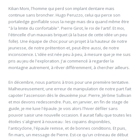
Kilian Moni, l'homme qui perd son implant dentaire mais
continue sans broncher. Hugo Peruzzo, celui qui perce son
portaledge gonflable sous la neige mais dira quand même être
"à la limite du confortable". Pierre Girot, le roi de l'artif. Et moi,
l'étincelle d'un mauvais briquet (à la base de cette idée un peu
folle). Une équipe de choc pour un projet à la hauteur de notre
jeunesse, de notre prétention et, peut-être aussi, de notre
inconscience. L'idée est née peu à peu, à mesure que je me suis
pris au jeu de l'exploration. J'ai commencé à regarder la
montagne autrement, à rêver différemment, à chercher ailleurs.
En décembre, nous partons à trois pour une première tentative.
Malheureusement, une erreur de manipulation de notre part fait
capoter l'ascension dès le deuxième jour. Pierre, Jérôme Sullivan
et moi devons redescendre. Puis, en janvier, en fin de stage de
guide, je me luxe l'épaule. Je vois alors l'hiver défiler sans
pouvoir saisir une nouvelle occasion. Il aurait fallu que toutes les
étoiles s'alignent à nouveau : les copains disponibles,
l'anticyclone, l'épaule remise, et de bonnes conditions. Et puis,
fin mars, un message de Pierre. Est-ce qu'un créneau de début