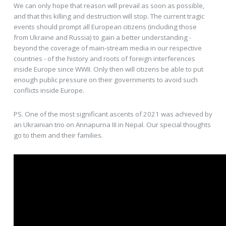
We can only hope that reason will prevail as soon as possible,
and that this killing and destruction will stop. The current tragic
events should prompt all European citizens (including those
from Ukraine and Russia) to gain a better understanding -
beyond the coverage of main-stream media in our respective
countries - of the history and roots of foreign interferences
inside Europe since WWII. Only then will citizens be able to put
enough public pressure on their governments to avoid such
conflicts inside Europe.
PS. One of the most significant ascents of 2021 was achieved by
an Ukrainian trio on Annapurna III in Nepal. Our special thoughts
go to them and their families.