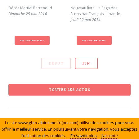
Décès Martial Perrenoud
Nouveau livre: La Saga des
Fes
Dimanche 25 mai 2014
Ecrins par François Labande
voy
Jeudi 22 mai 2014
Sui
Mar
EN SAVOIR PLUS
EN SAVOIR PLUS
DÉBUT
FIN
TOUTES LES ACTUS
Le site www.ghm-alpinisme.fr (ou .com) utilise des cookies pour vous
© Le Groupe de Haute Montagne. Tous droits réservés.
offrir le meilleur service. En poursuivant votre navigation, vous acceptez
l’utilisation des cookies.
En savoir plus
J’accepte