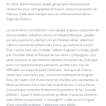
En 1828, Adrien Durand, simple géographe missionné par
l'empereur pour cartographier le massif, réalise la première du
Pelvoux. Cette date marque aussi le commencement de la «
Saga des Écrins ».
Les premières s'enchaînent : une équipe anglaise composée de
Horace Walker, Adolphus Moore et Edward Whymper, guidée
par deux pointures, Michel Croz et Christian Almer, atteint en
1864 le sommet de la Barre des Écrins, qui domine le massif.
Puis, c'est la ruée vers la Meije : William Auguste Coolidge, guidé
par Christian Almer et flanqué de ses deux « compagnes » (sa
tante adoptive et une chienne membre d'honneur du Club alpin
pour son impressionnant palmarès), accède sans trop de
difficultés au supposé point culminant... manque de chance,
tandis que, sous leurs pas, se dresse inutilement le Doigt de
Dieu, de l'autre côté d'une traversée d'arêtes peu avenantes, la
Meije au-dessus d'eux, leur fait un pied de nez. C'est à Pierre
Gaspard que reviendra finalement la première de la « Grande
Difficile ». Quant à cette traversée qu'Almer n'avait pu observer
sans lâcher un spontané : « Unmöglich ! », elle sera à l'origine
d'une nouvelle pratique : l'alpinisme sans guide,