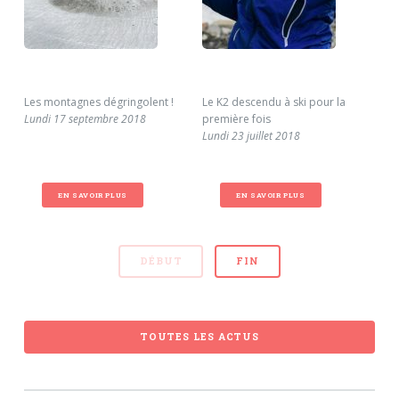
Les montagnes dégringolent !
Le K2 descendu à ski pour la
Le 
Lundi 17 septembre 2018
première fois
Mix
Lundi 23 juillet 2018
Lund
EN SAVOIR PLUS
EN SAVOIR PLUS
DÉBUT
FIN
TOUTES LES ACTUS