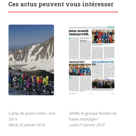
Ces actus peuvent vous intéresser
Camp de jeunes UIAA - Iran
GFHM, le groupe féminin de
Con
2019
haute montagne !
sur
Mardi 22 janvier 2019
Lundi 21 janvier 2019
cha
Mer