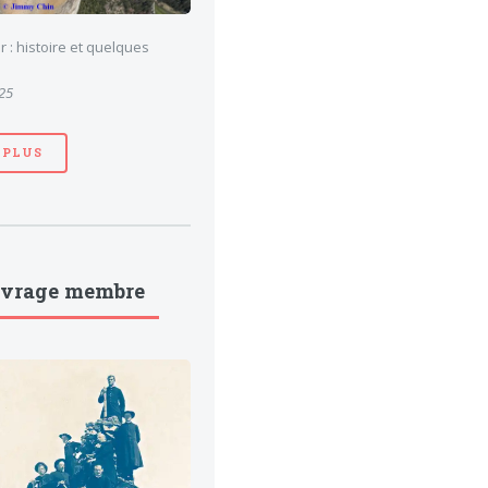
 : histoire et quelques
025
 PLUS
uvrage membre