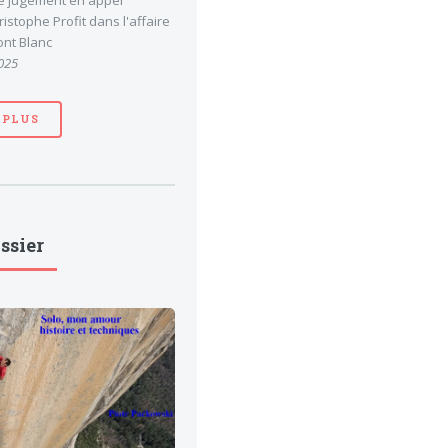
le jugement en appel
stophe Profit dans l'affaire
nt Blanc
025
 PLUS
ssier