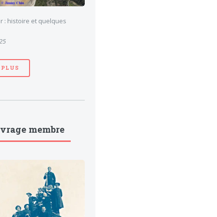
 : histoire et quelques
025
 PLUS
uvrage membre