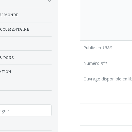
DU MONDE
DOCUMENTAIRE
Publié en
1986
& DONS
Numéro
n°1
ATION
Ouvrage disponible en lib